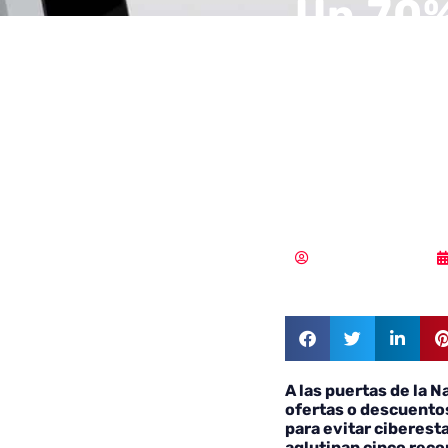
Un 70%
siente
los ci
online
Samuel Rodríguez
A las puertas de la 
ofertas o descuento
para evitar ciberest
aglutinan cinco rec