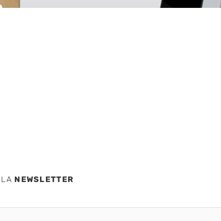
e
nte a
compra
 LA
NEWSLETTER