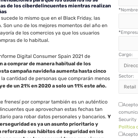
as de los ciberdelincuentes mientras realizan
*
Nombre 
ñas
sucede lo mismo que en el Black Friday, las
ín. Son uno de los mejores momentos del año en
*
Empres
ayoría de los comercios ya que los usuarios
ompras de lo habitual.
Cargo:
informe Digital Consumer Spain 2021 de
ón a comprar de manera habitual de los
 esta campaña navideña aumenta hasta cinco
Sector:
e la cantidad de personas que comprarán menos
e de un 21% en 2020 a solo un 11% este año.
te frenesí por comprar también es un auténtico
Acepto 
delincuentes que aprovechan estas fechas tan
comunica
dario para robar datos personales y bancarios.
Y
Security
berseguridad es ya un asunto prioritario y
Política 
 reforzado sus hábitos de seguridad en los
Acepto