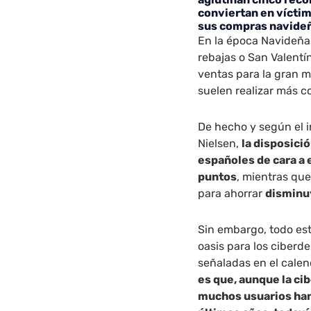
conviertan en víctim
sus compras navide
En la época Navideña 
rebajas o San Valent
ventas para la gran m
suelen realizar más c
De hecho y según el 
Nielsen,
la disposici
españoles de cara a
puntos
, mientras qu
para ahorrar
disminuy
Sin embargo, todo es
oasis para los ciber
señaladas en el calen
es que, aunque la ci
muchos usuarios han