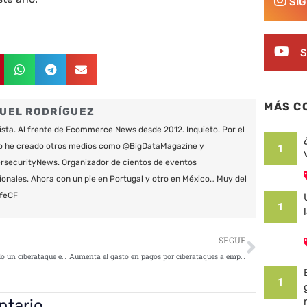
SÍ
S
MÁS C
UEL RODRÍGUEZ
ista. Al frente de Ecommerce News desde 2012. Inquieto. Por el
o he creado otros medios como @BigDataMagazine y
1
securityNews. Organizador de cientos de eventos
ionales. Ahora con un pie en Portugal y otro en México… Muy del
feCF
1
Siguie
SEGUE
Panasonic reconoce haber sufrido un ciberataque en noviembre
Aumenta el gasto en pagos por ciberataques a empresas catalanas
1
ntario