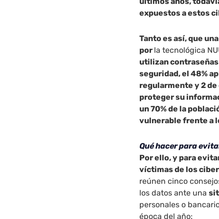
últimos años, todav
expuestos a estos c
Tanto es así, que un
por
la tecnológica 
utilizan contraseña
seguridad, el 48% ap
regularmente y 2 de 
proteger su informac
un 70% de la poblaci
vulnerable frente a 
Qué hacer para evit
Por ello, y para evit
víctimas de los cibe
reúnen cinco consejo
los datos ante una
si
personales o bancario
época del año: