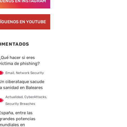
GUENOS EN INSTAGRAM
ÍGUENOS EN YOUTUBE
OMENTADOS
¿Qué hacer si eres
víctima de phishing?
Email
,
Network Security
Un ciberataque sacude
la sanidad en Baleares
nte
Actualidad
,
CyberAttacks
,
Security Breaches
España, entre las
grandes potencias
mundiales en