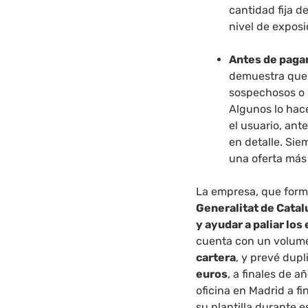
cantidad fija d
nivel de exposi
Antes de pagar
demuestra que 
sospechosos o 
Algunos lo hac
el usuario, ant
en detalle. Si
una oferta más 
La empresa, que form
Generalitat de Catal
y ayudar a paliar los 
cuenta con un volu
cartera
, y prevé dupl
euros
, a finales de a
oficina en Madrid a f
su plantilla durante e