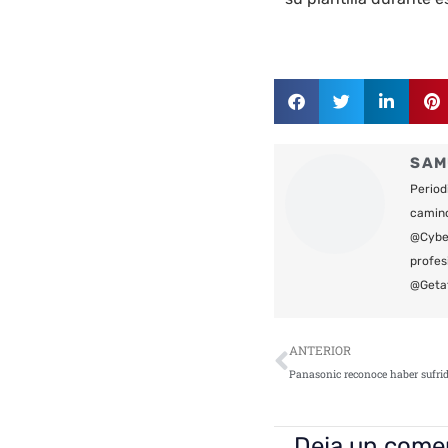
SAM
Period
camin
@Cyber
profes
@Geta
Ant
ANTERIOR
Deja un come