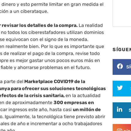
e dinero y esto permite limitar en gran medida el
ción a un ciberataque.
 revisar los detalles de la compra.
La realidad
no todos los ciberestafadores utilizan dominios
se equivocan con el signo de la moneda.
en realmente bien. Por lo que es importante que
SÍGUE
es de realizar el pago de la compra, revise todo
empre es mejor gastar unos pocos euros más en
S
fiable y ahorrarse problemas en el futuro.
a parte del
Marketplace COVID19 de la
unya para ofrecer sus soluciones tecnológicas
efectos de la crisis sanitaria,
en la actualidad
men de aproximadamente
300 empresas en
icar ingresos este año, hasta casi
un millón de
ño. Igualmente, la tecnológica tiene previsto abrir
inales de año e incrementar a ocho trabajadores
ste año.