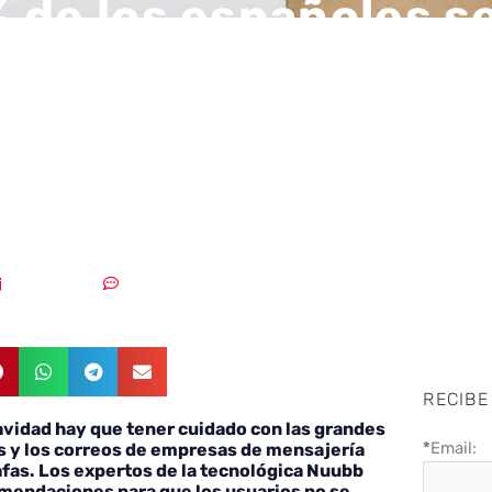
 de los españoles s
 muy vulnerable fre
berataques cuando 
09/12/2021
Sin comentarios
RECIBE
Navidad hay que tener cuidado con las grandes
*
Email:
s y los correos de empresas de mensajería
afas. Los expertos de la tecnológica Nuubb
omendaciones para que los usuarios no se