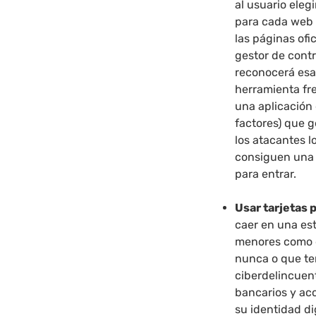
al usuario eleg
para cada web y
las páginas ofi
gestor de contr
reconocerá esa
herramienta fre
una aplicación
factores) que 
los atacantes 
consiguen una 
para entrar.
Usar tarjetas 
caer en una es
menores como 
nunca o que ter
ciberdelincuen
bancarios y acc
su identidad di