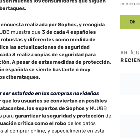
ía son muchos los consumidores que siguen
comercia
ibertaques.
a encuesta realizada por Sophos, y recogida
NUUBB muestra que
3 de cada 4 españoles
s robustas y diferentes como medida de
lica las actualizaciones de seguridad
ARTÍC
cada 3 realiza copias de seguridad para
RECIE
ión. A pesar de estas medidas de protección,
ón española se siente bastante o muy
los ciberataques.
ar ser estafado en las compras navideñas
ar que los usuarios se conviertan en posibles
ratacantes, los expertos de
Sophos y
NUUBB
s para
garantizar la seguridad y protección
de
tuación crítica como el robo
de los datos
s al comprar online, y especialmente en esta