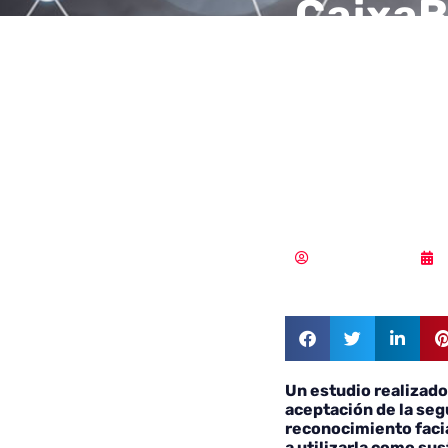
CaixaB
mundo 
recono
cajero
Samuel Rodríguez
Un estudio realizado
aceptación de la seg
reconocimiento facia
a utilizarla como sus