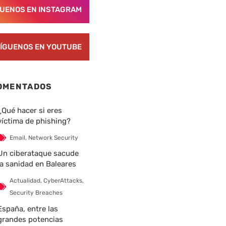
GUENOS EN INSTAGRAM
ÍGUENOS EN YOUTUBE
OMENTADOS
¿Qué hacer si eres
víctima de phishing?
Email
,
Network Security
Un ciberataque sacude
la sanidad en Baleares
Actualidad
,
CyberAttacks
,
Security Breaches
España, entre las
grandes potencias