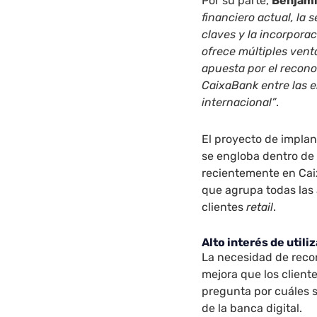
Por su parte,
Benjamí
financiero actual, la 
claves y la incorporac
ofrece múltiples vent
apuesta por el recono
CaixaBank entre las e
internacional”
.
El proyecto de implan
se engloba dentro de 
recientemente en Caix
que agrupa todas las á
clientes
retail
.
Alto interés de utili
La necesidad de recor
mejora que los client
pregunta por cuáles so
de la banca digital.