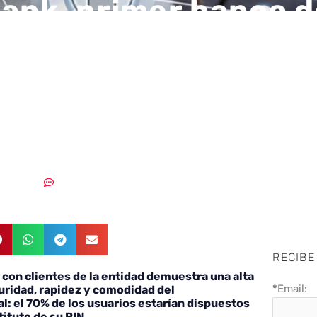
ank, primer banco d
que utiliza el
cimiento facial en 
s para sacar dinero
19/02/2019
Sin comentarios
RECIBE
 con clientes de la entidad demuestra una alta
*
Email:
uridad, rapidez y comodidad del
l: el 70% de los usuarios estarían dispuestos
tituto de su PIN.