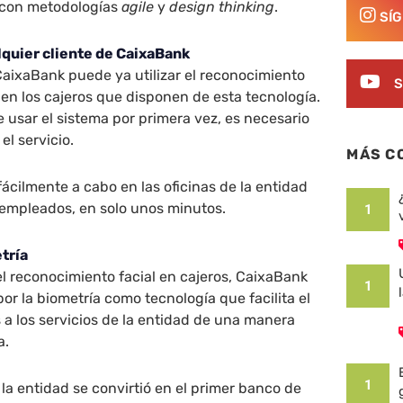
 con metodologías
agile
y
design thinking
.
SÍ
lquier cliente de CaixaBank
CaixaBank puede ya utilizar el reconocimiento
S
s en los cajeros que disponen de esta tecnología.
 usar el sistema por primera vez, es necesario
el servicio.
MÁS C
 fácilmente a cabo en las oficinas de la entidad
 empleados, en solo unos minutos.
1
tría
l reconocimiento facial en cajeros, CaixaBank
1
or la biometría como tecnología que facilita el
s a los servicios de la entidad de una manera
a.
1
 la entidad se convirtió en el primer banco de