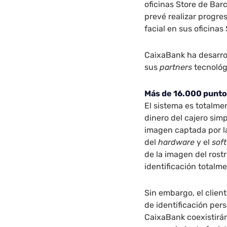
oficinas Store de Bar
prevé realizar progr
facial en sus oficinas
CaixaBank ha desarrol
sus
partners
tecnoló
Más de 16.000 punto
El sistema es totalmen
dinero del cajero sim
imagen captada por la
del
hardware
y el
sof
de la imagen del rostr
identificación totalm
Sin embargo, el clien
de identificación per
CaixaBank coexistirán