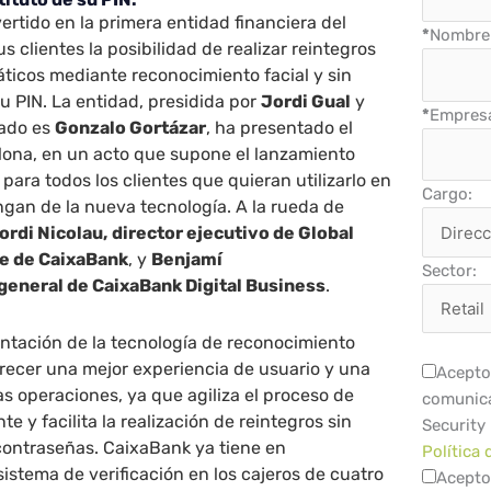
rtido en la primera entidad financiera del
*
Nombre 
 clientes la posibilidad de realizar reintegros
ticos mediante reconocimiento facial y sin
su PIN. La entidad, presidida por
Jordi Gual
y
*
Empres
gado es
Gonzalo Gortázar
, ha presentado el
lona, en un acto que supone el lanzamiento
 para todos los clientes que quieran utilizarlo en
Cargo:
ngan de la nueva tecnología. A la rueda de
ordi Nicolau,
director ejecutivo de Global
e de CaixaBank
, y
Benjamí
Sector:
 general de CaixaBank Digital Business
.
lantación de la tecnología de reconocimiento
ofrecer una mejor experiencia de usuario y una
Acepto 
s operaciones, ya que agiliza el proceso de
comunica
nte y facilita la realización de reintegros sin
Security
contraseñas. CaixaBank ya tiene en
Política 
istema de verificación en los cajeros de cuatro
Acepto