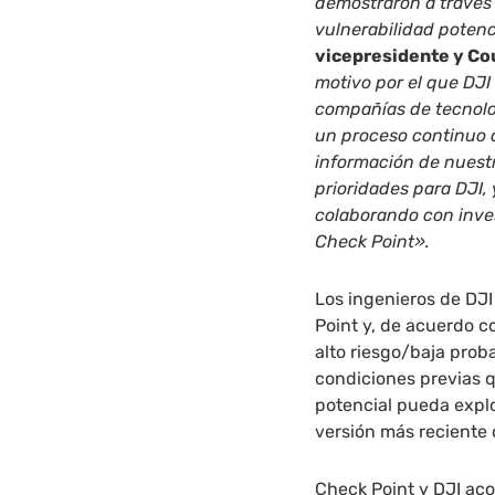
demostraron a través 
vulnerabilidad potenc
vicepresidente y Co
motivo por el que DJI
compañías de tecnolo
un proceso continuo q
información de nuestr
prioridades para DJI
colaborando con inve
Check Point».
Los ingenieros de DJI
Point y, de acuerdo c
alto riesgo/baja prob
condiciones previas 
potencial pueda explo
versión más reciente 
Check Point y DJI aco