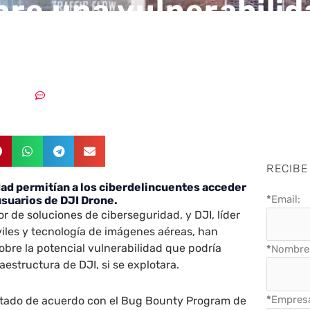
re una vulnerabilid
taforma de drones DJ
3/11/2018
Un comentario
RECIBE
dad permitían a los ciberdelincuentes acceder
*
Email:
 usuarios de DJI Drone.
 de soluciones de ciberseguridad, y DJI, líder
iles y tecnología de imágenes aéreas, han
obre la potencial vulnerabilidad que podría
*
Nombre 
aestructura de DJI, si se explotara.
*
Empres
tado de acuerdo con el Bug Bounty Program de