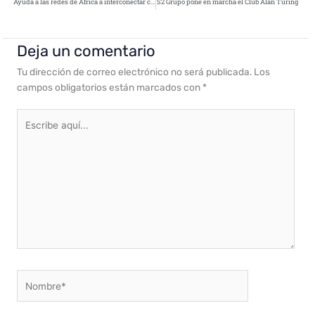
Ayuda a las redes de África a interconectar con el resto del mundo
S2 Grupo pone en marcha el Club Alan Turing
Deja un comentario
Tu dirección de correo electrónico no será publicada.
Los
campos obligatorios están marcados con
*
Escribe
aquí...
Nombre*