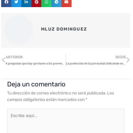
MLUZ DOMINGUEZ
Ant
S
ANTERIOR
SEGUE
4 preguntas que hay que hacer a los proveedores de ciberseguridad que afirman ser expertos en IA
La protección de la privacidad deficiente en Apps de salud sexual y reproductiva
Deja un comentario
Tu dirección de correo electrónico no será publicada.
Los
campos obligatorios están marcados con
*
Escribe
aquí...