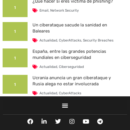
¿Qué hacer si eres víctima de phishing?
1
Email
,
Network Security
Un ciberataque sacude la sanidad en
Baleares
1
Actualidad
,
CyberAttacks
,
Security Breaches
España, entre las grandes potencias
mundiales en ciberseguridad
1
Actualidad
,
Ciberseguridad
Ucrania anuncia un gran ciberataque y
Rusia alega no estar involucrada
1
Actualidad
,
CyberAttacks
La Universidad Autónoma de Barcelona es
víctima de un ciberataque
1
F
L
T
I
Y
T
Actualidad
,
CyberAttacks
,
Security Breaches
a
i
w
n
o
e
c
n
i
s
u
l