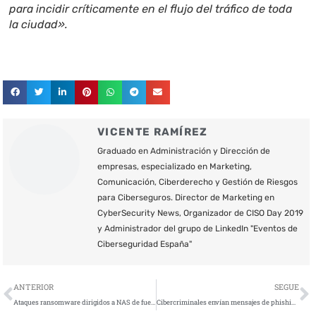
para incidir críticamente en el flujo del tráfico de toda
la ciudad».
VICENTE RAMÍREZ
Graduado en Administración y Dirección de
empresas, especializado en Marketing,
Comunicación, Ciberderecho y Gestión de Riesgos
para Ciberseguros. Director de Marketing en
CyberSecurity News, Organizador de CISO Day 2019
y Administrador del grupo de LinkedIn "Eventos de
Ciberseguridad España"
Ant
S
ANTERIOR
SEGUE
Ataques ransomware dirigidos a NAS de fuerza bruta
Cibercriminales envían mensajes de phishing a usuarios de teléfonos móviles en España: Cómo protegerse