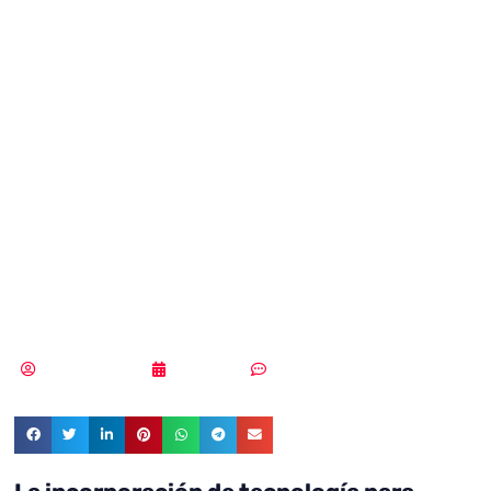
en la automoción:
cómo proteger la
asistencia
inteligente de
velocidad
MLuz Dominguez
21/07/2022
Sin comentarios