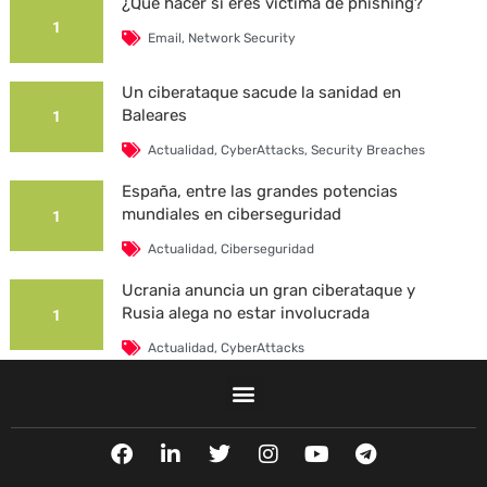
¿Qué hacer si eres víctima de phishing?
1
Email
,
Network Security
Un ciberataque sacude la sanidad en
Baleares
1
Actualidad
,
CyberAttacks
,
Security Breaches
España, entre las grandes potencias
mundiales en ciberseguridad
1
Actualidad
,
Ciberseguridad
Ucrania anuncia un gran ciberataque y
Rusia alega no estar involucrada
1
Actualidad
,
CyberAttacks
La Universidad Autónoma de Barcelona es
víctima de un ciberataque
1
F
L
T
I
Y
T
Actualidad
,
CyberAttacks
,
Security Breaches
a
i
w
n
o
e
c
n
i
s
u
l