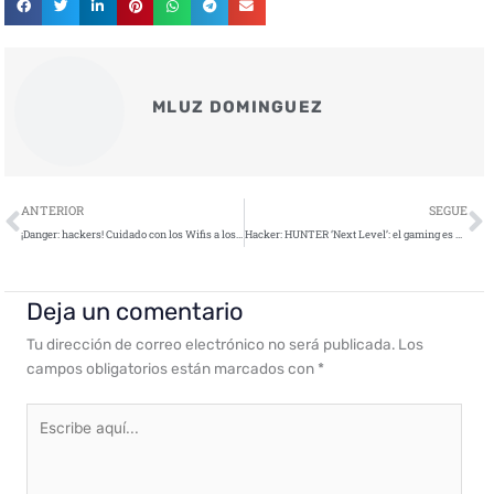
MLUZ DOMINGUEZ
Ant
S
ANTERIOR
SEGUE
¡Danger: hackers! Cuidado con los Wifis a los que te conectas en verano
Hacker: HUNTER ‘Next Level’: el gaming es algo más que un juego para los ciberdelincuentes
Deja un comentario
Tu dirección de correo electrónico no será publicada.
Los
campos obligatorios están marcados con
*
Escribe
aquí...