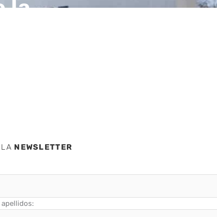
 la
nta a
ridad
 LA
NEWSLETTER
apellidos: