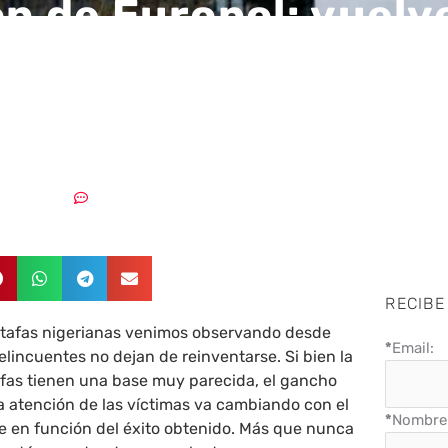
ón de Europol: vuelve
 por email que supla
s y fuerzas de segu
31/03/2022
Sin comentarios
RECIBE
stafas nigerianas venimos observando desde
*
Email:
lincuentes no dejan de reinventarse. Si bien la
afas tienen una base muy parecida, el gancho
a atención de las víctimas va cambiando con el
*
Nombre 
e en función del éxito obtenido. Más que nunca