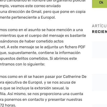
, pero cambiando el nombre del organismo policial
mplo, veamos este correo enviado
una dirección de Gmail, pero que pone en copia
mente perteneciente a Europol.
ARTÍC
vemos como en el asunto se hace mención a una
RECIE
, mientras que el cuerpo del mensaje es bastante
cusándonos de haber cometido actos
net. A este mensaje se le adjunta un fichero PDF
ue, supuestamente, contiene la información
upuestos delitos cometidos. Si abrimos este
tramos con lo siguiente:
amos como en él se hacen pasar por Catherine De
tora ejecutiva de Europol, y se nos acusa de
os que se incluye la extorsión sexual, la
filia. Así mismo, se nos proporciona una cuenta
ara ponernos en contacto y presentar nuestras
72 horas.