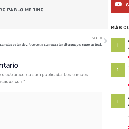
S
RO PABLO MERINO
MÁS C
Siguie
SEGUE
1
4 claves para proteger las criptomonedas de los ciberdelincuentes
Vuelven a aumentar los ciberataques tanto en Rusia como en Ucrania
ntario
1
o electrónico no será publicada.
Los campos
arcados con
*
1