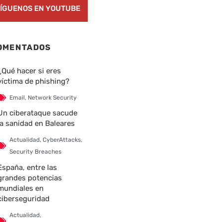
ÍGUENOS EN YOUTUBE
OMENTADOS
nte
¿Qué hacer si eres
víctima de phishing?
Email
,
Network Security
Un ciberataque sacude
la sanidad en Baleares
Actualidad
,
CyberAttacks
,
Security Breaches
España, entre las
grandes potencias
mundiales en
ciberseguridad
Actualidad
,