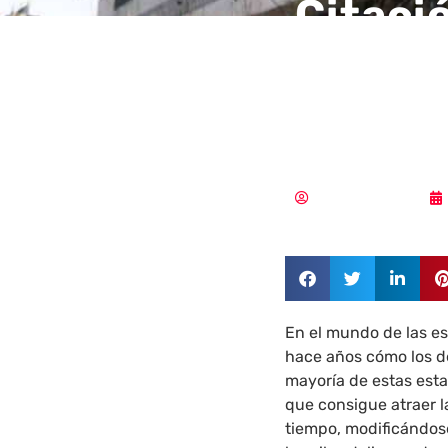
Citaci
estafa
cuerpo
Pedro Pablo Merino
En el mundo de las e
hace años cómo los de
mayoría de estas est
que consigue atraer l
tiempo, modificándos