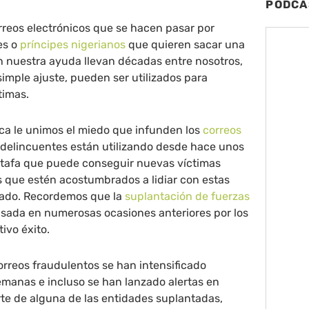
PODCA
rreos electrónicos que se hacen pasar por
es o
príncipes nigerianos
que quieren sacar una
n nuestra ayuda llevan décadas entre nosotros,
mple ajuste, pueden ser utilizados para
timas.
sica le unimos el miedo que infunden los
correos
 delincuentes están utilizando desde hace unos
tafa que puede conseguir nuevas víctimas
s que estén acostumbrados a lidiar con estas
rado. Recordemos que la
suplantación de fuerzas
usada en numerosas ocasiones anteriores por los
ivo éxito.
rreos fraudulentos se han intensificado
emanas e incluso se han lanzado alertas en
rte de alguna de las entidades suplantadas,