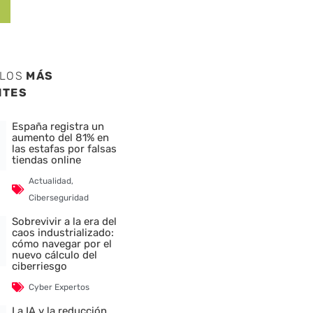
ULOS
MÁS
NTES
España registra un
aumento del 81% en
las estafas por falsas
tiendas online
Actualidad
,
Ciberseguridad
Sobrevivir a la era del
caos industrializado:
cómo navegar por el
nuevo cálculo del
ciberriesgo
Cyber Expertos
La IA y la reducción