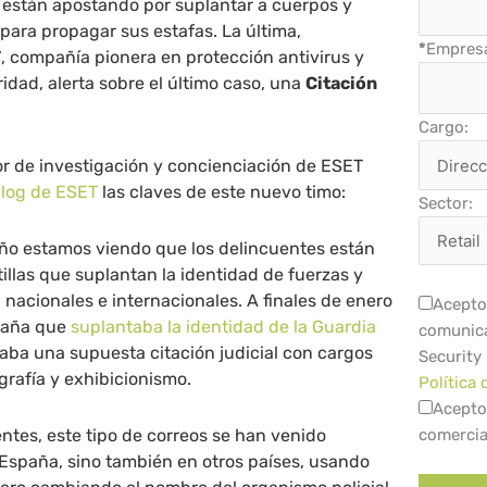
 están apostando por suplantar a cuerpos y
para propagar sus estafas. La última,
*
Empres
T
, compañía pionera en protección antivirus y
idad, alerta sobre el último caso, una
Citación
Cargo:
tor de investigación y concienciación de ESET
log de ESET
las claves de este nuevo timo:
Sector:
año estamos viendo que los delincuentes están
tillas que suplantan la identidad de fuerzas y
nacionales e internacionales. A finales de enero
Acepto 
paña que
suplantaba la identidad de la Guardia
comunica
aba una supuesta citación judicial con cargos
Security
grafía y exhibicionismo.
Política 
Acepto
ntes, este tipo de correos se han venido
comercia
 España, sino también en otros países, usando