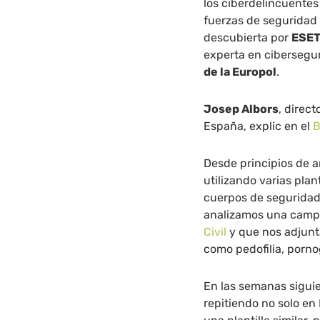
los ciberdelincuentes
fuerzas de seguridad 
descubierta por
ESE
experta en cibersegur
de la Europol
.
Josep Albors
, direc
España, explic en el
B
Desde principios de 
utilizando varias plan
cuerpos de seguridad 
analizamos una cam
Civil
y que nos adjunt
como pedofilia, porno
En las semanas siguie
repitiendo no solo en