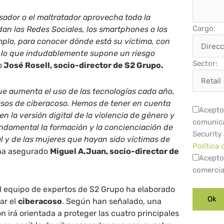
ador o el maltratador aprovecha toda la
Cargo:
an las Redes Sociales, los smartphones o los
plo, para conocer dónde está su víctima, con
, lo que indudablemente supone un riesgo
Sector:
o
José Rosell, socio-director de S2 Grupo.
e aumenta el uso de las tecnologías cada año,
asos de ciberacoso. Hemos de tener en cuenta
Acepto 
n la versión digital de la violencia de género y
comunica
undamental la formación y la concienciación de
Security
l y de las mujeres que hayan sido víctimas de
Política 
 ha asegurado
Miguel A.Juan, socio-director de
Acepto
comercia
el equipo de expertos de S2 Grupo ha elaborado
ar el
ciberacoso
. Según han señalado, una
n irá orientada a proteger las cuatro principales