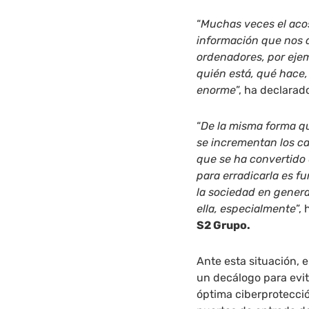
“
Muchas veces el acos
información que nos d
ordenadores, por ejem
quién está, qué hace
enorme
”, ha declarad
“
De la misma forma qu
se incrementan los c
que se ha convertido e
para erradicarla es f
la sociedad en genera
ella, especialmente
”,
S2 Grupo.
Ante esta situación, 
un decálogo para evit
óptima ciberprotecció