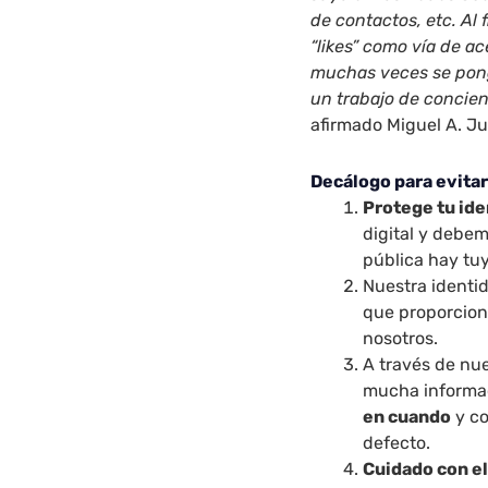
de contactos, etc. Al
“likes” como vía de a
muchas veces se ponga
un trabajo de concie
afirmado Miguel A. J
Decálogo para evitar
Protege tu ide
digital y debe
pública hay tuy
Nuestra identid
que proporcion
nosotros.
A través de nu
mucha informac
en cuando
y co
defecto.
Cuidado con el