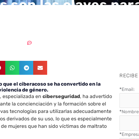
s son las claves par
 el ciberacoso?
21/05/2018
Sin comentarios
RECIBE
 que el ciberacoso se ha convertido en la
*
Email:
 violencia de género.
o
, especializada en
ciberseguridad
, ha advertido
nte la concienciación y la formación sobre el
evas tecnologías para utilizarlas adecuadamente
*
Nombre 
sgos derivados de su uso, lo que es especialmente
 de mujeres que han sido víctimas de maltrato
*
Empres