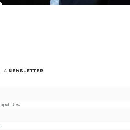
a
 LA
NEWSLETTER
apellidos:
a: