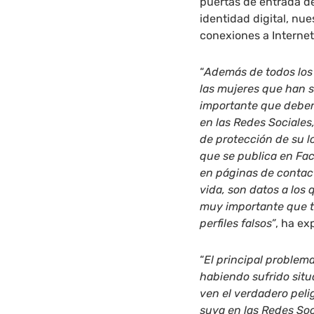
puertas de entrada d
identidad digital, nue
conexiones a Internet
“
Además de todos los 
las mujeres que han s
importante que deben
en las Redes Sociales
de protección de su lo
que se publica en Fac
en páginas de contact
vida, son datos a los
muy importante que 
perfiles falsos”
, ha ex
“
El principal problem
habiendo sufrido situ
ven el verdadero peli
suya en las Redes Soc