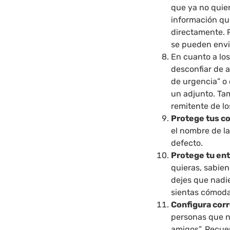
que ya no quie
información qu
directamente. 
se pueden envia
En cuanto a lo
desconfiar de a
de urgencia” o 
un adjunto. Ta
remitente de lo
Protege tus c
el nombre de la
defecto.
Protege tu ent
quieras, sabie
dejes que nadie
sientas cómoda
Configura cor
personas que n
amigos”. Recuer