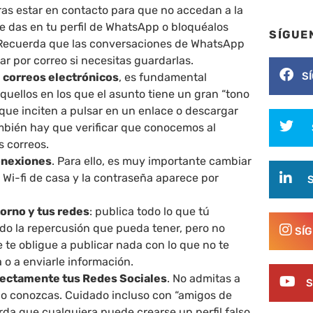
ras estar en contacto para que no accedan a la
e das en tu perfil de WhatsApp o bloquéalos
SÍGUE
Recuerda que las conversaciones de WhatsApp
r por correo si necesitas guardarlas.
S
s
correos electrónicos
, es fundamental
quellos en los que el asunto tiene un gran “tono
que inciten a pulsar en un enlace o descargar
mbién hay que verificar que conocemos al
s correos.
onexiones
. Para ello, es muy importante cambiar
 Wi-fi de casa y la contraseña aparece por
orno y tus redes
: publica todo lo que tú
ndo la repercusión que pueda tener, pero no
SÍ
 te obligue a publicar nada con lo que no te
 o a enviarle información.
rectamente tus Redes Sociales
. No admitas a
S
o conozcas. Cuidado incluso con “amigos de
da que cualquiera puede crearse un perfil falso