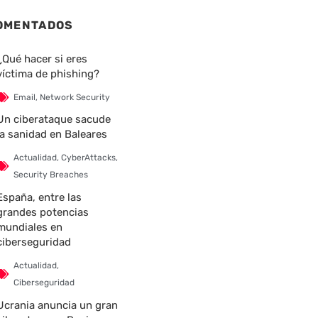
OMENTADOS
¿Qué hacer si eres
víctima de phishing?
Email
,
Network Security
Un ciberataque sacude
la sanidad en Baleares
Actualidad
,
CyberAttacks
,
Security Breaches
España, entre las
grandes potencias
mundiales en
ciberseguridad
Actualidad
,
Ciberseguridad
Ucrania anuncia un gran