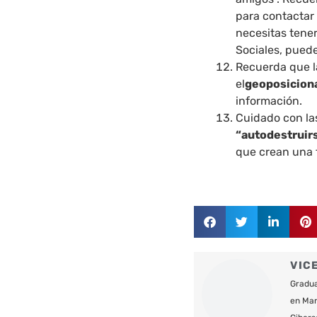
para contactar
necesitas tene
Sociales, puede
Recuerda que l
el
geoposicion
información.
Cuidado con l
“autodestruir
que crean una 
VIC
Gradua
en Mar