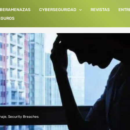
IBERAMENAZAS
CYBERSEGURIDAD
REVISTAS
ENTR
EGUROS
naje
,
Security Breaches