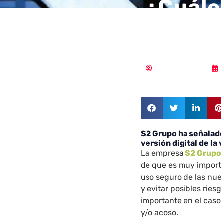
¿Cuále
evitar
Vicente Ramírez
S2 Grupo ha señalado
versión digital de la
La empresa
S2 Grup
de que es muy importa
uso seguro de las nu
y evitar posibles rie
importante en el caso
y/o acoso.