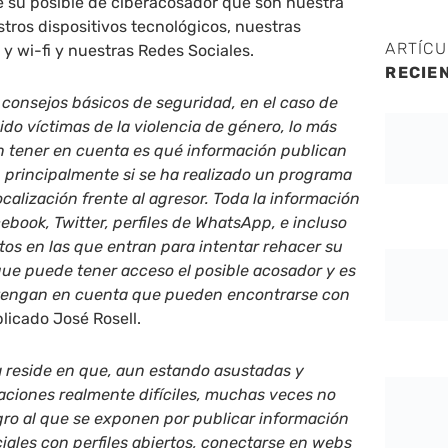
e su posible de ciberacosador que son nuestra
stros dispositivos tecnológicos, nuestras
ARTÍC
 y wi-fi y nuestras Redes Sociales.
RECIE
consejos básicos de seguridad, en el caso de
ido víctimas de la violencia de género, lo más
 tener en cuenta es qué información publican
, principalmente si se ha realizado un programa
calización frente al agresor. Toda la información
ebook, Twitter, perfiles de WhatsApp, e incluso
os en las que entran para intentar rehacer su
 que puede tener acceso el posible acosador y es
tengan en cuenta que pueden encontrarse con
plicado José Rosell.
a reside en que, aun estando asustadas y
aciones realmente difíciles, muchas veces no
gro al que se exponen por publicar información
iales con perfiles abiertos, conectarse en webs