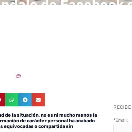
ándalo de Facebook 
ando un cambio radi
líticas de protección
1/05/2018
Sin comentarios
RECIBE
ad de la situación, no es ni mucho menos la
*
Email:
ormación de carácter personal ha acabado
s equivocadas o compartida sin