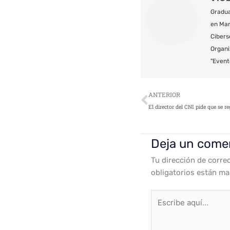
Gradua
en Mar
Cibers
Organi
"Event
Ant
ANTERIOR
Deja un come
Tu dirección de corre
obligatorios están m
Escribe
aquí...