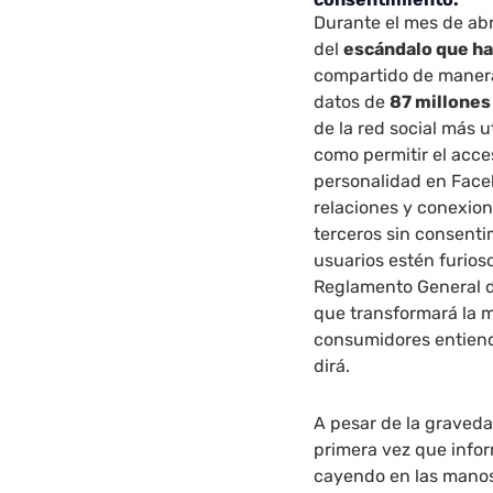
Durante el mes de ab
del
escándalo que h
compartido de manera
datos de
87 millones
de la red social más u
como permitir el acce
personalidad en Face
relaciones y conexio
terceros sin consenti
usuarios estén furios
Reglamento General de
que transformará la 
consumidores entienda
dirá.
A pesar de la graveda
primera vez que info
cayendo en las manos