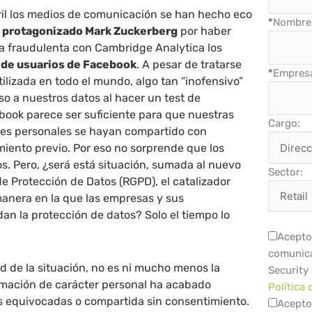
ril los medios de comunicación se han hecho eco
*
Nombre 
a protagonizado Mark Zuckerberg
por haber
 fraudulenta con Cambridge Analytica los
 de usuarios de Facebook
. A pesar de tratarse
*
Empres
tilizada en todo el mundo, algo tan “inofensivo”
so a nuestros datos al hacer un test de
book parece ser suficiente para que nuestras
Cargo:
nes personales se hayan compartido con
miento previo. Por eso no sorprende que los
os. Pero, ¿será está situación, sumada al nuevo
Sector:
 Protección de Datos (RGPD), el catalizador
manera en la que las empresas y sus
n la protección de datos? Solo el tiempo lo
Acepto 
comunica
d de la situación, no es ni mucho menos la
Security
rmación de carácter personal ha acabado
Política 
 equivocadas o compartida sin consentimiento.
Acepto