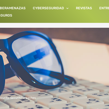
IBERAMENAZAS
CYBERSEGURIDAD
REVISTAS
ENTR
EGUROS
curity
,
Security Breaches