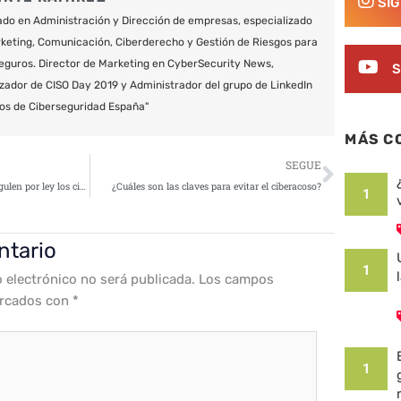
SÍ
do en Administración y Dirección de empresas, especializado
keting, Comunicación, Ciberderecho y Gestión de Riesgos para
eguros. Director de Marketing en CyberSecurity News,
S
zador de CISO Day 2019 y Administrador del grupo de LinkedIn
os de Ciberseguridad España"
MÁS C
Siguie
SEGUE
El director del CNI pide que se regulen por ley los ciberataques como agresión de «guerra»
¿Cuáles son las claves para evitar el ciberacoso?
1
ntario
1
o electrónico no será publicada.
Los campos
arcados con
*
1