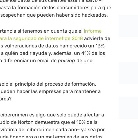
que los datos de sus clientes estén a salvo –
hasta la formación de los consumidores para que
i sospechan que pueden haber sido hackeados.
rtancia si tenemos en cuenta que el
Informe
ra la seguridad de internet de 2018
advierte de
as vulneraciones de datos han crecido un 13%,
 a quién pedir ayuda y, además, un 41% de los
a diferenciar un email de
phising
de uno
solo el principio del proceso de formación.
pueden hacer las empresas para mantener a
ores?
l cibercrimen es algo que solo puede afectar a
tudio de Norton demuestra que el 10% de la
víctima del cibercrimen cada año– ya sea por
aude financiero o un mal empleo de sus datos.