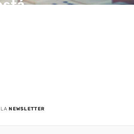
está
cal en
 de
 LA
NEWSLETTER