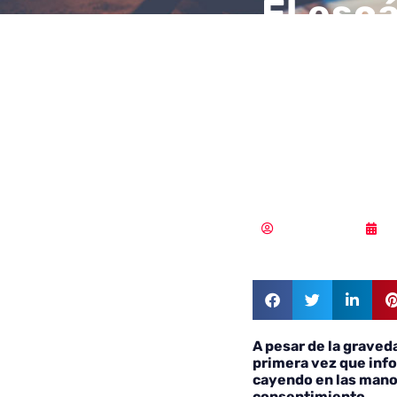
El esc
provoc
las po
datos
Vicente Ramírez
2
A pesar de la graved
primera vez que inf
cayendo en las mano
consentimiento.