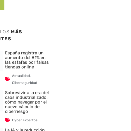
ULOS
MÁS
NTES
España registra un
aumento del 81% en
las estafas por falsas
tiendas online
Actualidad
,
Ciberseguridad
Sobrevivir a la era del
caos industrializado:
cómo navegar por el
nuevo cálculo del
ciberriesgo
Cyber Expertos
La IA y la reducción