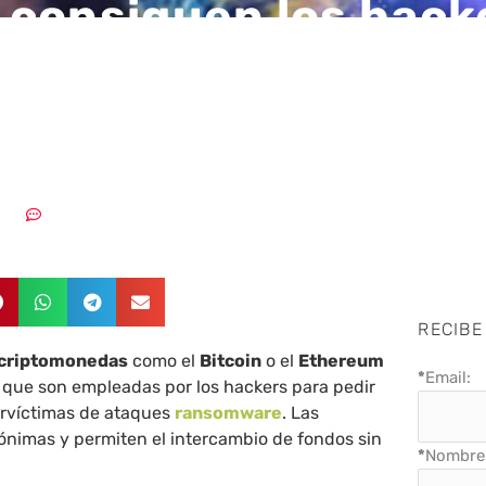
consiguen los hack
r los Bitcoins por 
nte?
2017
2 comentarios
RECIBE
criptomonedas
como el
Bitcoin
o el
Ethereum
*
Email:
 que son empleadas por los hackers para pedir
bervíctimas de ataques
ransomware
. Las
ónimas y permiten el intercambio de fondos sin
*
Nombre 