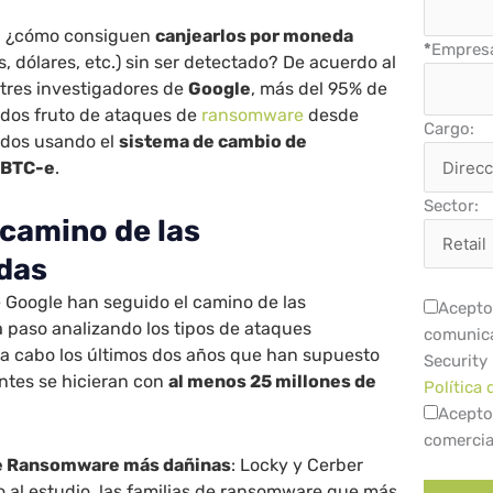
, ¿cómo consiguen
canjearlos por moneda
*
Empres
s, dólares, etc.) sin ser detectado? De acuerdo al
 tres investigadores de
Google
, más del 95% de
idos fruto de ataques de
ransomware
desde
Cargo:
ados usando el
sistema de cambio de
 BTC-e
.
Sector:
 camino de las
das
 Google han seguido el camino de las
Acepto 
 paso analizando los tipos de ataques
comunica
a cabo los últimos dos años que han supuesto
Security
ntes se hicieran con
al menos 25 millones de
Política 
Acepto
comercia
de Ransomware más dañinas
: Locky y Cerber
o al estudio, las familias de ransomware que más