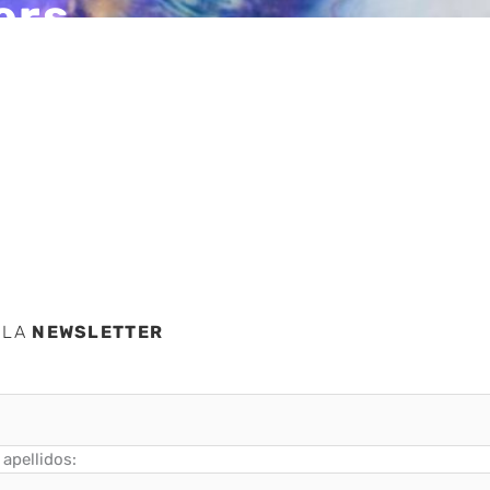
ers
moneda
 LA
NEWSLETTER
apellidos: