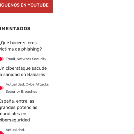
ÍGUENOS EN YOUTUBE
OMENTADOS
¿Qué hacer si eres
víctima de phishing?
Email
,
Network Security
Un ciberataque sacude
la sanidad en Baleares
Actualidad
,
CyberAttacks
,
Security Breaches
España, entre las
grandes potencias
mundiales en
ciberseguridad
Actualidad
,