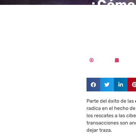
¿Cómo 
cambia
corrie
Redacción
03/08/
Parte del éxito de las
radica en el hecho de
los rescates a las ci
transacciones son an
dejar traza.