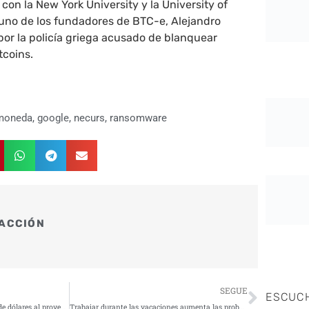
con la New York University y la University of
 uno de los fundadores de BTC-e, Alejandro
 por la policía griega acusado de blanquear
tcoins.
omoneda
,
google
,
necurs
,
ransomware
ACCIÓN
Siguie
SEGUE
ESCUC
Facebook donará medio millón de dólares al proyecto Defending Digital Democracy
Trabajar durante las vacaciones aumenta las probabilidades de sufrir un ciberataque