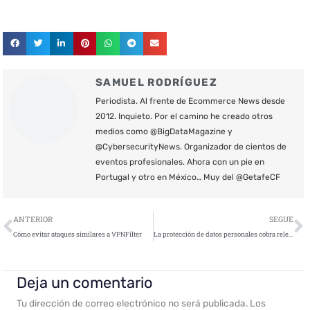
SAMUEL RODRÍGUEZ
Periodista. Al frente de Ecommerce News desde
2012. Inquieto. Por el camino he creado otros
medios como @BigDataMagazine y
@CybersecurityNews. Organizador de cientos de
eventos profesionales. Ahora con un pie en
Portugal y otro en México… Muy del @GetafeCF
Ant
S
ANTERIOR
SEGUE
Cómo evitar ataques similares a VPNFilter
La protección de datos personales cobra relevancia internacional
Deja un comentario
Tu dirección de correo electrónico no será publicada.
Los