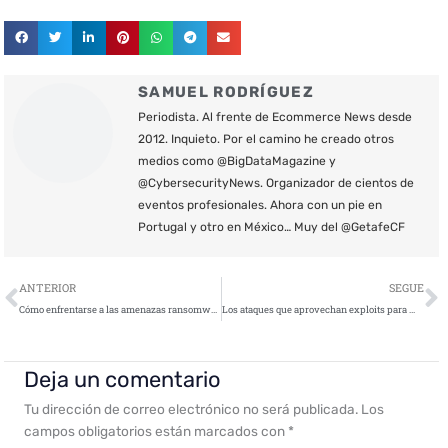
SAMUEL RODRÍGUEZ
Periodista. Al frente de Ecommerce News desde
2012. Inquieto. Por el camino he creado otros
medios como @BigDataMagazine y
@CybersecurityNews. Organizador de cientos de
eventos profesionales. Ahora con un pie en
Portugal y otro en México… Muy del @GetafeCF
Ant
S
ANTERIOR
SEGUE
Cómo enfrentarse a las amenazas ransomware
Los ataques que aprovechan exploits para Microsoft Office se cuadruplicaron a principios de 2018
Deja un comentario
Tu dirección de correo electrónico no será publicada.
Los
campos obligatorios están marcados con
*