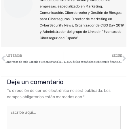
Graduado en Administración y Dirección de
empresas, especializado en Marketing,
Comunicación, Ciberderecho y Gestión de Riesgos
para Ciberseguros. Director de Marketing en
CyberSecurity News, Organizador de CISO Day 2019
y Administrador del grupo de LinkedIn "Eventos de
Ciberseguridad España"
Ant
S
ANTERIOR
SEGUE
Empresas de toda España pueden optar a la primera compra pública innovadora en materia de ciberseguridad que llevará a cabo ICE
El 60% de los españoles sufre estrés financiero durante las Navidades, según un estudio de McAfee
Deja un comentario
Tu dirección de correo electrónico no será publicada.
Los
campos obligatorios están marcados con
*
Escribe
aquí...