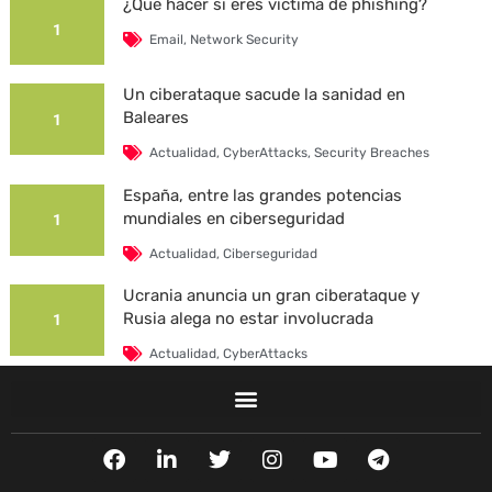
¿Qué hacer si eres víctima de phishing?
1
Email
,
Network Security
Un ciberataque sacude la sanidad en
Baleares
1
Actualidad
,
CyberAttacks
,
Security Breaches
España, entre las grandes potencias
mundiales en ciberseguridad
1
Actualidad
,
Ciberseguridad
Ucrania anuncia un gran ciberataque y
Rusia alega no estar involucrada
1
Actualidad
,
CyberAttacks
La Universidad Autónoma de Barcelona es
víctima de un ciberataque
1
F
L
T
I
Y
T
Actualidad
,
CyberAttacks
,
Security Breaches
a
i
w
n
o
e
c
n
i
s
u
l