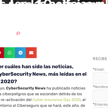
s son las noticias m
 de mayo 2020?
04/06/2020
Sin comentarios
RECIBE
r cuáles han sido las noticias,
*
Email:
yberSecurity News, más leídas en el
e 2020?
*
Nombre 
yo,
CyberSecurity News
ha publicado noticias
os ciberpeligros que se esconden detrás de los
 re-activación del
Cyber Insurance Day 2020
, el
*
Empres
ntorno al Ciberseguro que se hará, este año, de