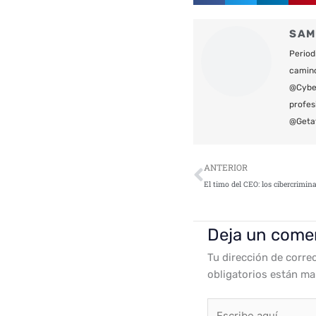
SAM
Period
camin
@Cyber
profes
@Geta
Ant
ANTERIOR
Deja un come
Tu dirección de corre
obligatorios están m
Escribe