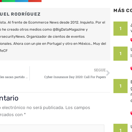
MÁS C
UEL RODRÍGUEZ
ista. Al frente de Ecommerce News desde 2012. Inquieto. Por el
1
o he creado otros medios como @BigDataMagazine y
securityNews. Organizador de cientos de eventos
ionales. Ahora con un pie en Portugal y otro en México… Muy del
feCF
1
Siguie
SEGUE
El timo del CEO: los cibercriminales sacan partido del teletrabajo para lanzar ataques de Business Email Compromise y obtener beneficios económicos
Cyber-Insurance Day 2020: Call For Papers
1
ntario
o electrónico no será publicada.
Los campos
arcados con
*
1