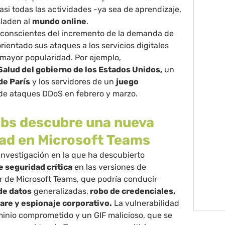
si todas las actividades -ya sea de aprendizaje,
sladen al
mundo online
.
conscientes del incremento de la demanda de
rientado sus ataques a los servicios digitales
e mayor popularidad. Por ejemplo,
alud del gobierno de los Estados Unidos
,
un
de París
y los servidores de un
juego
de ataques DDoS en febrero y marzo.
bs descubre una nueva
dad en Microsoft Teams
investigación en la que ha descubierto
e seguridad crítica
en las versiones de
r de Microsoft Teams, que podría conducir
de datos
generalizadas,
robo de credenciales,
re y espionaje corporativo.
La vulnerabilidad
nio comprometido y un GIF malicioso, que se