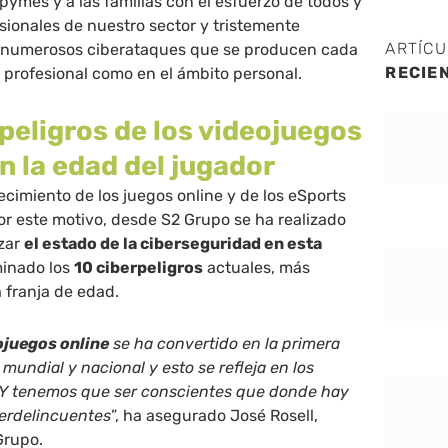
s pymes y a las familias con el esfuerzo de todos y
sionales de nuestro sector y tristemente
ARTÍC
s numerosos ciberataques que se producen cada
RECIE
o profesional como en el ámbito personal.
peligros de los videojuegos
n la edad del jugador
recimiento de los juegos online y de los eSports
Por este motivo, desde S2 Grupo se ha realizado
izar
el estado de la ciberseguridad en esta
minado los
10 ciberpeligros
actuales, más
franja de edad.
ojuegos online
se ha convertido en la primera
 mundial y nacional y esto se refleja en los
 Y tenemos que ser conscientes que donde hay
berdelincuentes
”, ha asegurado José Rosell,
Grupo.