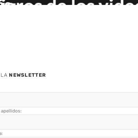
ás
 LA
NEWSLETTER
apellidos:
a: