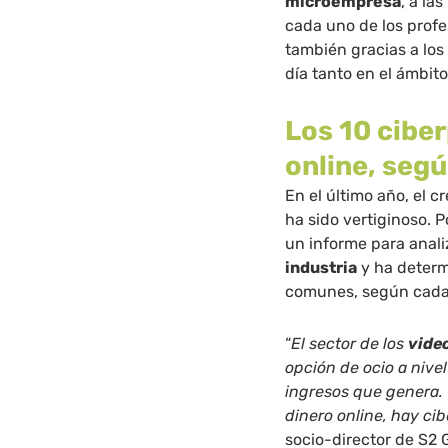
microempresa
, a la
cada uno de los profe
también gracias a lo
día tanto en el ámbit
Los 10 ciber
online, segú
En el último año, el c
ha sido vertiginoso. 
un informe para anal
industria
y ha deter
comunes, según cada 
“
El sector de los
vide
opción de ocio a nivel
ingresos que genera.
dinero online, hay ci
socio-director de S2 