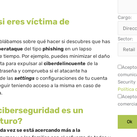
Cargo:
i eres víctima de
Sector:
hablábamos sobre qué hacer si descubres que has
berataque
del tipo
phishing
en un lapso
e tiempo. Por ejemplo, puedes minimizar el daño
ta para expulsar al
ciberdelincuente
de la
Acepto 
traseña y comprueba si el atacante ha
comunica
de las
settings
o configuraciones de tu cuenta
Security
eguir teniendo acceso a la misma en caso de
Política 
a.
Acepto
comercia
 ciberseguridad es un
uturo?
da vez se está acercando más a la