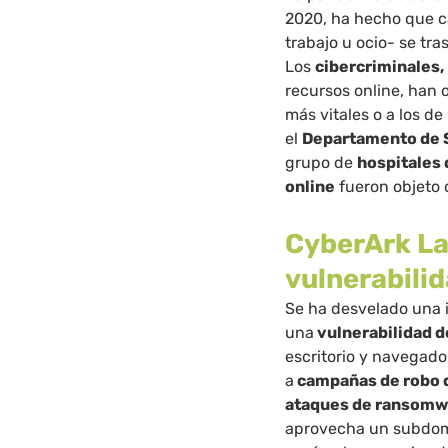
2020, ha hecho que ca
trabajo u ocio- se tra
Los
cibercriminales,
recursos online, han o
más vitales o a los d
el
Departamento de S
grupo de
hospitales 
online
fueron objeto 
CyberArk La
vulnerabili
Se ha desvelado una 
una
vulnerabilidad d
escritorio y navegado
a
campañas de robo 
ataques de ransomwa
aprovecha un subdomi