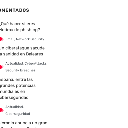
OMENTADOS
¿Qué hacer si eres
víctima de phishing?
Email
,
Network Security
Un ciberataque sacude
la sanidad en Baleares
Actualidad
,
CyberAttacks
,
nte
Security Breaches
España, entre las
grandes potencias
mundiales en
ciberseguridad
Actualidad
,
Ciberseguridad
Ucrania anuncia un gran