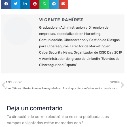
VICENTE RAMÍREZ
Graduado en Administración y Dirección de
empresas, especializado en Marketing,
Comunicación, Ciberderecho y Gestión de Riesgos
para Ciberseguros. Director de Marketing en
CyberSecurity News, Organizador de CISO Day 2019
y Administrador del grupo de LinkedIn "Eventos de
Ciberseguridad España"
Ant
S
ANTERIOR
SEGUE
«Los últimos ciberincidentes han ayudado a que la dirección de las compañías tomen consciencia de la importancia de la seguridad»
Los dispositivos móviles serán uno de los objetivos principales de las ciberamenazas en 2019
Deja un comentario
Tu dirección de correo electrónico no será publicada.
Los
campos obligatorios están marcados con
*