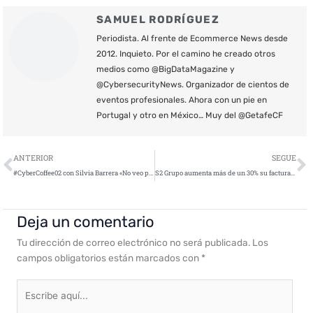
SAMUEL RODRÍGUEZ
Periodista. Al frente de Ecommerce News desde
2012. Inquieto. Por el camino he creado otros
medios como @BigDataMagazine y
@CybersecurityNews. Organizador de cientos de
eventos profesionales. Ahora con un pie en
Portugal y otro en México… Muy del @GetafeCF
Ant
S
ANTERIOR
SEGUE
#CyberCoffee02 con Silvia Barrera «No veo positivo que se le den a las redes sociales la posibilidad de censurar contenido. Deberían de ser los jueces»
S2 Grupo aumenta más de un 30% su facturación en 2018
Deja un comentario
Tu dirección de correo electrónico no será publicada.
Los
campos obligatorios están marcados con
*
Escribe
aquí...