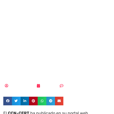
móviles serán uno
de los objetivos
principales de las
ciberamenazas en
2019
Samuel Rodríguez
13/02/2019
Sin comentarios
El
CCN-CERT
ha publicado en su portal web