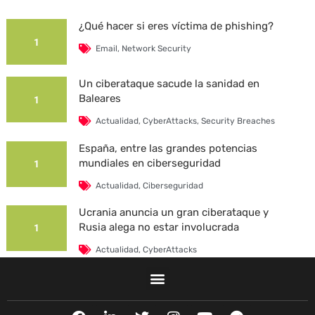
¿Qué hacer si eres víctima de phishing?
1
Email
,
Network Security
Un ciberataque sacude la sanidad en
Baleares
1
Actualidad
,
CyberAttacks
,
Security Breaches
España, entre las grandes potencias
mundiales en ciberseguridad
1
Actualidad
,
Ciberseguridad
Ucrania anuncia un gran ciberataque y
Rusia alega no estar involucrada
1
Actualidad
,
CyberAttacks
La Universidad Autónoma de Barcelona es
víctima de un ciberataque
1
F
L
T
I
Y
T
Actualidad
,
CyberAttacks
,
Security Breaches