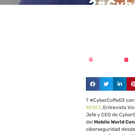
?#Cyb
Albors
cripto
Vicente Ramírez
1
? #CyberCoffe03 con 
#ESET
. Entrevista V
Jefe y CEO de CyberS
del
Mobile World Co
ciberseguridad desde