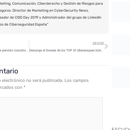
keting, Comunicación, Ciberderecho y Gestión de Riesgos para
eguros. Director de Marketing en CyberSecurity News,
zador de CISO Day 2019 y Administrador del grupo de LinkedIn
os de Ciberseguridad España"
Siguie
SEGUE
La mayoría de las empresas tiene previsto transformarse digitalmente, pero al 84% le frenan los problemas de integración
Descarga el Dossier de los TOP 10 ciberataques históricos
ntario
o electrónico no será publicada.
Los campos
arcados con
*
ESCUC