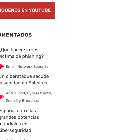
ÍGUENOS EN YOUTUBE
OMENTADOS
¿Qué hacer si eres
víctima de phishing?
Email
,
Network Security
Un ciberataque sacude
la sanidad en Baleares
Actualidad
,
CyberAttacks
,
Security Breaches
España, entre las
grandes potencias
mundiales en
ciberseguridad