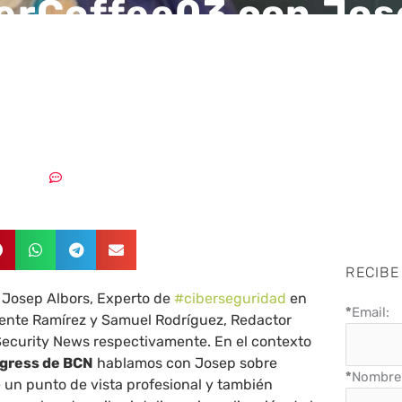
erCoffee03 con Jos
: «2018 fue el año de
mineros»
3/03/2019
Sin comentarios
RECIBE
Josep Albors, Experto de
#ciberseguridad
en
*
Email:
icente Ramírez y Samuel Rodríguez, Redactor
ecurity News respectivamente. En el contexto
ngress de BCN
hablamos con Josep sobre
*
Nombre 
 un punto de vista profesional y también