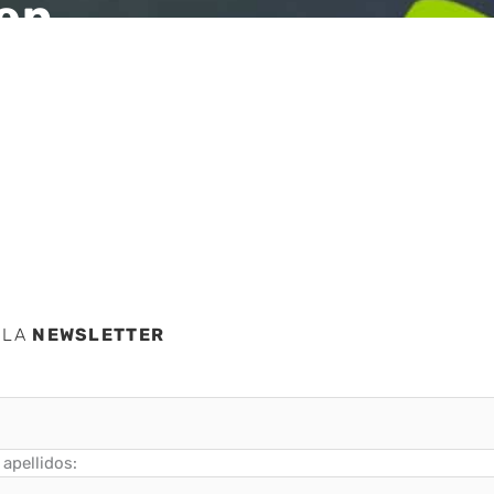
ep
 los
 LA
NEWSLETTER
apellidos: