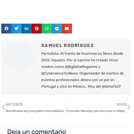
SAMUEL RODRÍGUEZ
Periodista. Al frente de Ecommerce News desde
2012. Inquieto. Por el camino he creado otros
medios como @BigDataMagazine y
@CybersecurityNews. Organizador de cientos de
eventos profesionales. Ahora con un pie en
Portugal y otro en México… Muy del @GetafeCF
Ant
S
ANTERIOR
SEGUE
Identificadas las principales vulnerabilidades en ciberseguridad en las empresas aseguradoras más importantes de España
Presentan Harmony para securizar el trabajo en remoto
Deja un comentario