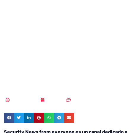
News ya está en
el canal de
Telegram
Security News
For Everyone
Vicente Ramírez
11/07/2018
Sin comentarios
Security News from everyone es un canal dedicado a