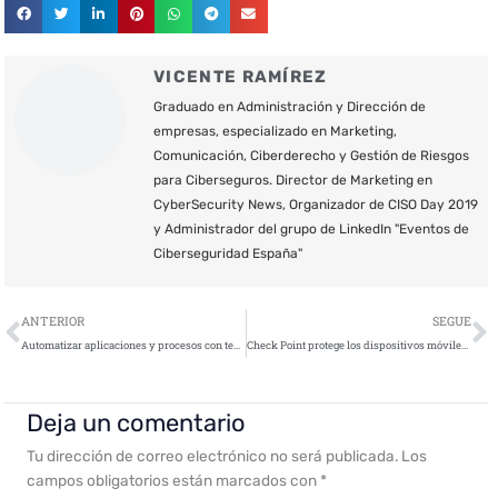
VICENTE RAMÍREZ
Graduado en Administración y Dirección de
empresas, especializado en Marketing,
Comunicación, Ciberderecho y Gestión de Riesgos
para Ciberseguros. Director de Marketing en
CyberSecurity News, Organizador de CISO Day 2019
y Administrador del grupo de LinkedIn "Eventos de
Ciberseguridad España"
Ant
S
ANTERIOR
SEGUE
Automatizar aplicaciones y procesos con tecnologías en la nube permite a las empresas doblar la frecuencia de actualización de su software
Check Point protege los dispositivos móviles de los empleados de Mutua Universal
Deja un comentario
Tu dirección de correo electrónico no será publicada.
Los
campos obligatorios están marcados con
*