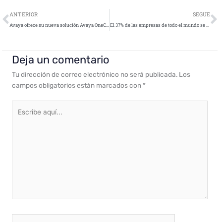
Ant
S
ANTERIOR
SEGUE
Avaya ofrece su nueva solución Avaya OneCloud de comunicaciones unificadas y centro de contacto para nube privada
El 37% de las empresas de todo el mundo se han visto afectadas por cryptojacking en 2018
Deja un comentario
Tu dirección de correo electrónico no será publicada.
Los
campos obligatorios están marcados con
*
Escribe
aquí...
Nombre*