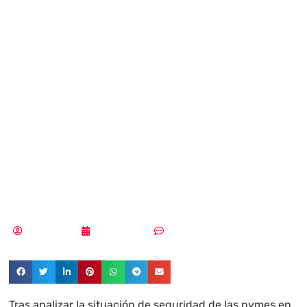
servicio de
almacenamiento
de copias de
seguridad en la
nube para pymes
Redacción
29/05/2017
Sin comentarios
Tras analizar la situación de seguridad de las pymes en