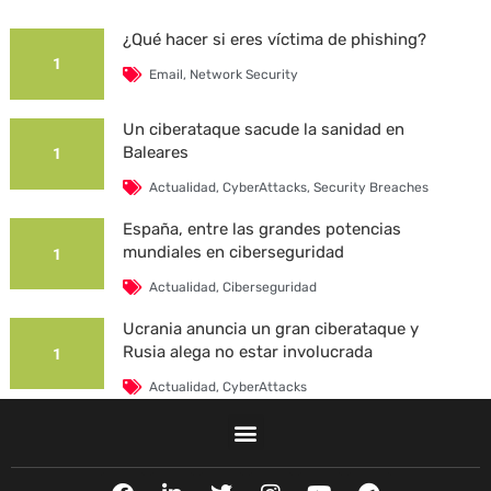
¿Qué hacer si eres víctima de phishing?
1
Email
,
Network Security
Un ciberataque sacude la sanidad en
Baleares
1
Actualidad
,
CyberAttacks
,
Security Breaches
España, entre las grandes potencias
mundiales en ciberseguridad
1
Actualidad
,
Ciberseguridad
Ucrania anuncia un gran ciberataque y
Rusia alega no estar involucrada
1
Actualidad
,
CyberAttacks
La Universidad Autónoma de Barcelona es
víctima de un ciberataque
1
F
L
T
I
Y
T
Actualidad
,
CyberAttacks
,
Security Breaches