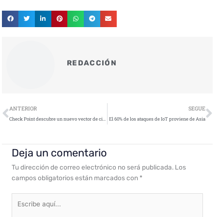
REDACCIÓN
Ant
S
ANTERIOR
SEGUE
Check Point descubre un nuevo vector de ciberataque para atacar a los usuarios de plataformas multimedia
El 60% de los ataques de IoT proviene de Asia
Deja un comentario
Tu dirección de correo electrónico no será publicada.
Los
campos obligatorios están marcados con
*
Escribe
aquí...