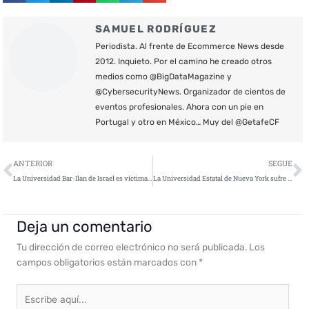
SAMUEL RODRÍGUEZ
Periodista. Al frente de Ecommerce News desde
2012. Inquieto. Por el camino he creado otros
medios como @BigDataMagazine y
@CybersecurityNews. Organizador de cientos de
eventos profesionales. Ahora con un pie en
Portugal y otro en México… Muy del @GetafeCF
Ant
S
ANTERIOR
SEGUE
La Universidad Bar-Ilan de Israel es víctima de un ciberataque
La Universidad Estatal de Nueva York sufre una filtración de datos masiva
Deja un comentario
Tu dirección de correo electrónico no será publicada.
Los
campos obligatorios están marcados con
*
Escribe
aquí...