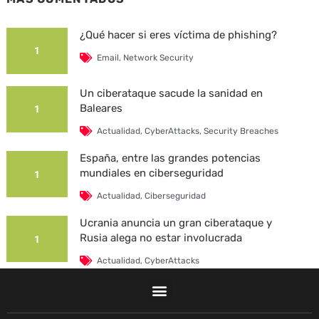
¿Qué hacer si eres víctima de phishing?
1
Email
,
Network Security
Un ciberataque sacude la sanidad en
Baleares
1
Actualidad
,
CyberAttacks
,
Security Breaches
España, entre las grandes potencias
mundiales en ciberseguridad
1
Actualidad
,
Ciberseguridad
Ucrania anuncia un gran ciberataque y
Rusia alega no estar involucrada
1
Actualidad
,
CyberAttacks
La Universidad Autónoma de Barcelona es
víctima de un ciberataque
1
F
L
T
I
Y
T