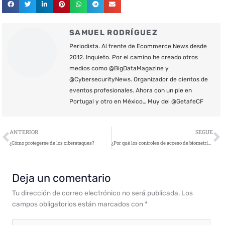
SAMUEL RODRÍGUEZ
Periodista. Al frente de Ecommerce News desde
2012. Inquieto. Por el camino he creado otros
medios como @BigDataMagazine y
@CybersecurityNews. Organizador de cientos de
eventos profesionales. Ahora con un pie en
Portugal y otro en México… Muy del @GetafeCF
Ant
S
ANTERIOR
SEGUE
¿Cómo protegerse de los ciberataques?
¿Por qué los controles de acceso de biometría de voz son los más eficaces?
Deja un comentario
Tu dirección de correo electrónico no será publicada.
Los
campos obligatorios están marcados con
*
Escribe