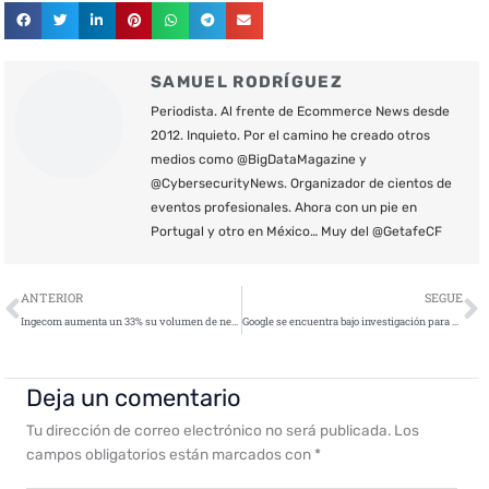
SAMUEL RODRÍGUEZ
Periodista. Al frente de Ecommerce News desde
2012. Inquieto. Por el camino he creado otros
medios como @BigDataMagazine y
@CybersecurityNews. Organizador de cientos de
eventos profesionales. Ahora con un pie en
Portugal y otro en México… Muy del @GetafeCF
Ant
S
ANTERIOR
SEGUE
Ingecom aumenta un 33% su volumen de negocio en los 9 primeros meses del año
Google se encuentra bajo investigación para mejorar la privacidad de los usuarios
Deja un comentario
Tu dirección de correo electrónico no será publicada.
Los
campos obligatorios están marcados con
*