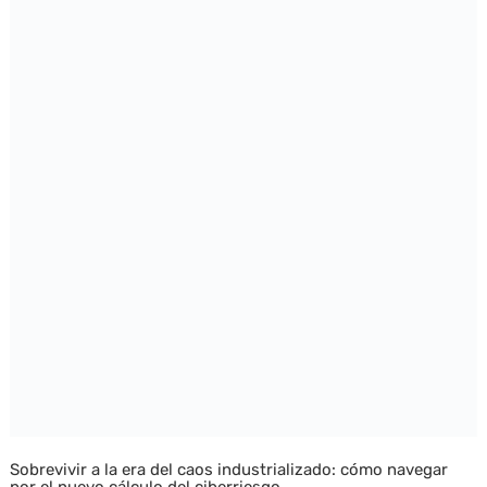
Sobrevivir a la era del caos industrializado: cómo navegar
por el nuevo cálculo del ciberriesgo