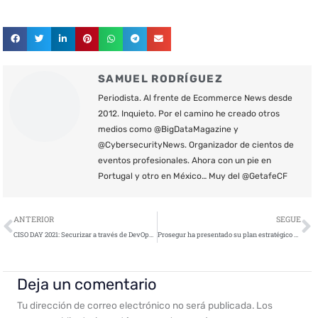
SAMUEL RODRÍGUEZ
Periodista. Al frente de Ecommerce News desde
2012. Inquieto. Por el camino he creado otros
medios como @BigDataMagazine y
@CybersecurityNews. Organizador de cientos de
eventos profesionales. Ahora con un pie en
Portugal y otro en México… Muy del @GetafeCF
Ant
S
ANTERIOR
SEGUE
CISO DAY 2021: Securizar a través de DevOps con Fastly
Prosegur ha presentado su plan estratégico para 2021-2023
Deja un comentario
Tu dirección de correo electrónico no será publicada.
Los