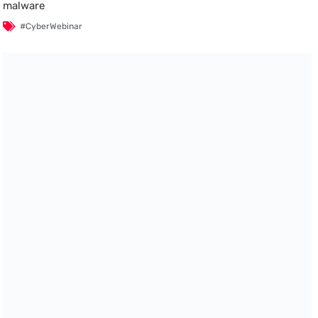
malware
#CyberWebinar