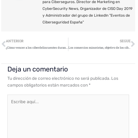
para Ciberseguros. Director de Marketing en
CyberSecurity News, Organizador de CISO Day 2019
y Administrador del grupo de LinkedIn "Eventos de
Ciberseguridad España"
Ant
S
ANTERIOR
SEGUE
¿Cómo vencer a los ciberdelincuentes durante el Mundial de Fútbol de Rusia 2018?
Los comercios minoristas, objetivo de los ciberataques avanzados
Deja un comentario
Tu dirección de correo electrónico no será publicada.
Los
campos obligatorios están marcados con
*
Escribe
aquí...