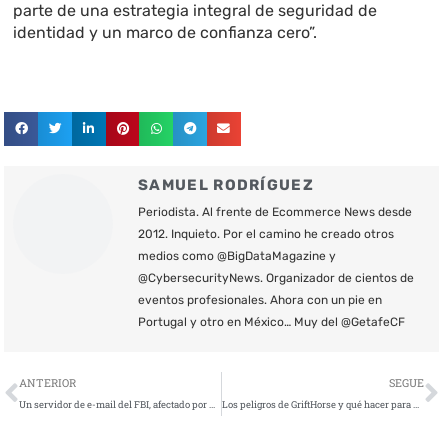
parte de una estrategia integral de seguridad de
identidad y un marco de confianza cero”.
SAMUEL RODRÍGUEZ
Periodista. Al frente de Ecommerce News desde
2012. Inquieto. Por el camino he creado otros
medios como @BigDataMagazine y
@CybersecurityNews. Organizador de cientos de
eventos profesionales. Ahora con un pie en
Portugal y otro en México… Muy del @GetafeCF
Ant
S
ANTERIOR
SEGUE
Un servidor de e-mail del FBI, afectado por un ciberataque
Los peligros de GriftHorse y qué hacer para evitarlos