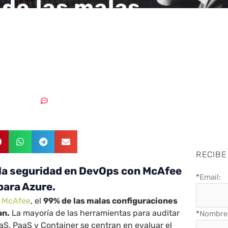
 de las malas
uraciones de IaaS n
tan
11/11/2019
Sin comentarios
RECIBE
la seguridad en DevOps con McAfee
*
Email:
para Azure.
e McAfee
, el
99% de las malas configuraciones
an.
La mayoría de las herramientas para auditar
*
Nombre 
aaS, PaaS y Container se centran en evaluar el