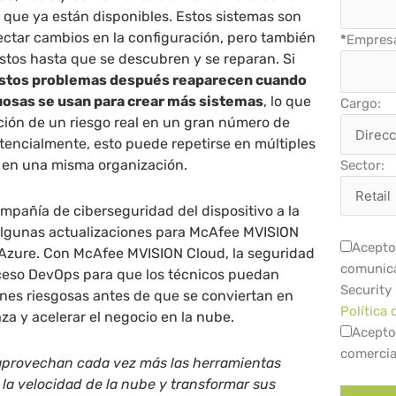
s que ya están disponibles. Estos sistemas son
ectar cambios en la configuración, pero también
*
Empres
estos hasta que se descubren y se reparan. Si
stos problemas después reaparecen cuando
tuosas se usan para crear más sistemas
, lo que
Cargo:
ración de un riesgo real en un gran número de
otencialmente, esto puede repetirse en múltiples
o en una misma organización.
Sector:
ompañía de ciberseguridad del dispositivo a la
lgunas actualizaciones para McAfee MVISION
Acepto 
 Azure. Con McAfee MVISION Cloud, la seguridad
comunica
oceso DevOps para que los técnicos puedan
Security
nes riesgosas antes de que se conviertan en
Política 
a y acelerar el negocio en la nube.
Acepto
comercia
 aprovechan cada vez más las herramientas
la velocidad de la nube y transformar sus