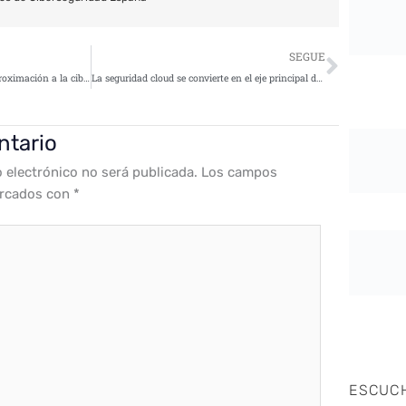
Siguie
SEGUE
El MCC19 ofrece una primera aproximación a la ciberseguridad para retailers
La seguridad cloud se convierte en el eje principal del CPX España 2019
ntario
o electrónico no será publicada.
Los campos
arcados con
*
ESCUC