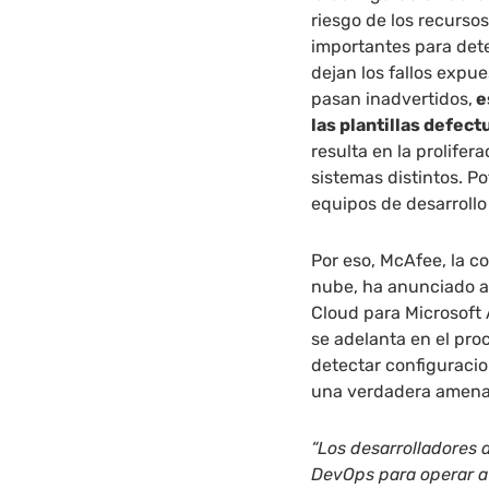
riesgo de los recurso
importantes para det
dejan los fallos expu
pasan inadvertidos,
e
las plantillas defec
resulta en la prolife
sistemas distintos. P
equipos de desarroll
Por eso, McAfee, la c
nube, ha anunciado a
Cloud para Microsoft
se adelanta en el pr
detectar configuracio
una verdadera amenaz
“Los desarrolladores
DevOps para operar a 