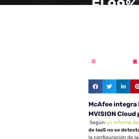
El 99%
config
detec
Vicente Ramírez
McAfee integra 
MVISION Cloud 
Según
un informe d
de IaaS no se detect
la configuración de I