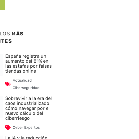
ULOS
MÁS
NTES
España registra un
aumento del 81% en
las estafas por falsas
tiendas online
Actualidad
,
Ciberseguridad
Sobrevivir a la era del
caos industrializado:
cómo navegar por el
nuevo cálculo del
ciberriesgo
Cyber Expertos
La IA y la reducción