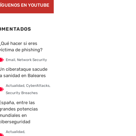
ÍGUENOS EN YOUTUBE
OMENTADOS
¿Qué hacer si eres
víctima de phishing?
Email
,
Network Security
Un ciberataque sacude
la sanidad en Baleares
Actualidad
,
CyberAttacks
,
Security Breaches
España, entre las
grandes potencias
mundiales en
ciberseguridad
Actualidad
,