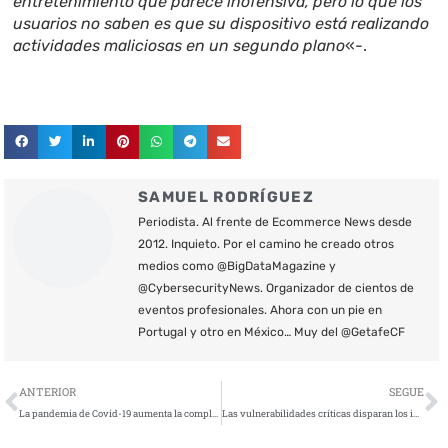
entretenimiento que parece inofensiva, pero lo que los
usuarios no saben es que su dispositivo está realizando
actividades maliciosas en un segundo plano
«-.
SAMUEL RODRÍGUEZ
Periodista. Al frente de Ecommerce News desde
2012. Inquieto. Por el camino he creado otros
medios como @BigDataMagazine y
@CybersecurityNews. Organizador de cientos de
eventos profesionales. Ahora con un pie en
Portugal y otro en México… Muy del @GetafeCF
Ant
S
ANTERIOR
SEGUE
La pandemia de Covid-19 aumenta la complejidad de amenazas y ataques de ciberseguridad
Las vulnerabilidades críticas disparan los incidentes ciber a nivel mundial