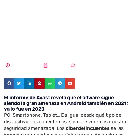
siendo la gran
amenaza en
Android
Samuel Rodríguez
21/06/2021
Sin comentarios
El informe de Avast revela que el adware sigue
siendo la gran amenaza en Android también en 2021;
ya lo fue en 2020
PC, Smartphone, Tablet… Da igual desde qué tipo de
dispositivo nos conectemos, siempre veremos nuestra
seguridad amenazada. Los
ciberdelincuentes
se las
ingenian para poder sacar rédito propio de cualquier