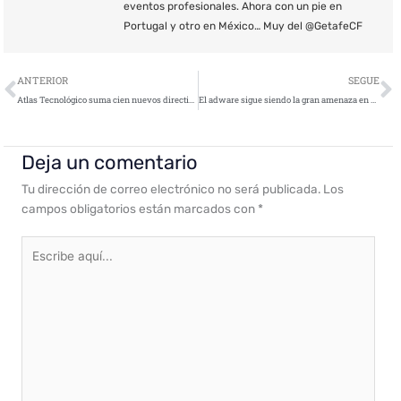
eventos profesionales. Ahora con un pie en
Portugal y otro en México… Muy del @GetafeCF
Ant
S
ANTERIOR
SEGUE
Atlas Tecnológico suma cien nuevos directivos a su plataforma
El adware sigue siendo la gran amenaza en Android
Deja un comentario
Tu dirección de correo electrónico no será publicada.
Los
campos obligatorios están marcados con
*
Escribe
aquí...