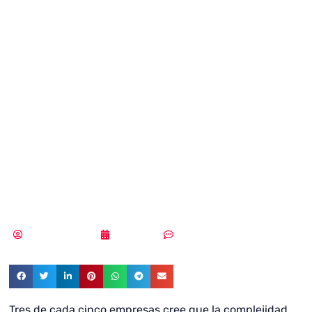
Covid-19 aumenta
la complejidad de
amenazas y
ataques de
ciberseguridad
Samuel Rodríguez
21/06/2021
Sin comentarios
Tres de cada cinco empresas cree que la complejidad