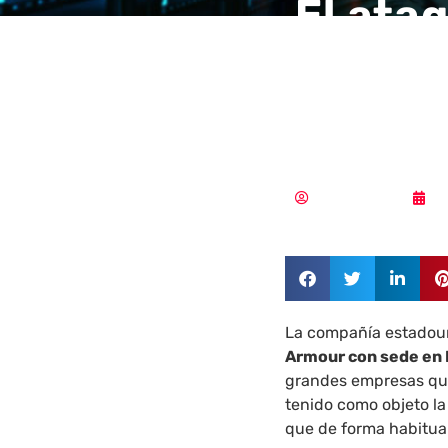
El ata
Under 
millon
Vicente Ramírez
0
La compañía estadoun
Armour con sede en
grandes empresas qu
tenido como objeto la
que de forma habitual 