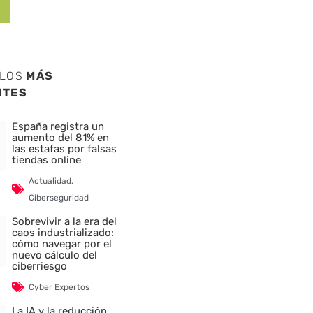
ULOS
MÁS
NTES
España registra un
aumento del 81% en
las estafas por falsas
tiendas online
Actualidad
,
Ciberseguridad
Sobrevivir a la era del
caos industrializado:
cómo navegar por el
nuevo cálculo del
ciberriesgo
Cyber Expertos
La IA y la reducción