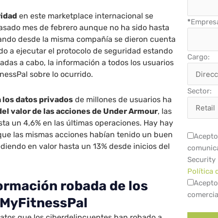
ridad
en este marketplace internacional se
*
Empres
pasado mes de febrero aunque no ha sido hasta
ando desde la misma compañía se dieron cuenta
o a ejecutar el protocolo de seguridad estando
Cargo:
vadas a cabo, la información a todos los usuarios
nessPal sobre lo ocurrido.
Sector:
 los datos privados
de millones de usuarios ha
del valor de las acciones de Under Armour
, las
sta un 4,6% en las últimas operaciones. Hay hay
que las mismas acciones habían tenido un buen
Acepto 
diendo en valor hasta un 13% desde inicios del
comunica
Security
Política 
formación robada de los
Acepto
comercia
 MyFitnessPal
 datos que los ciberdelincuentes han robado a