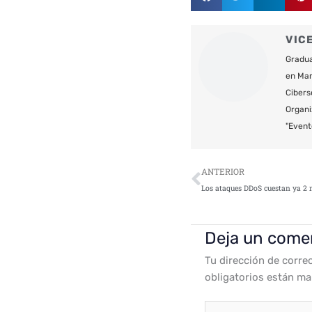
VIC
Gradua
en Mar
Cibers
Organi
"Event
Ant
ANTERIOR
Deja un come
Tu dirección de corre
obligatorios están m
Escribe