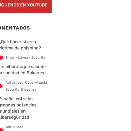
ÍGUENOS EN YOUTUBE
OMENTADOS
¿Qué hacer si eres
víctima de phishing?
Email
,
Network Security
Un ciberataque sacude
la sanidad en Baleares
Actualidad
,
CyberAttacks
,
Security Breaches
España, entre las
grandes potencias
mundiales en
ciberseguridad
Actualidad
,