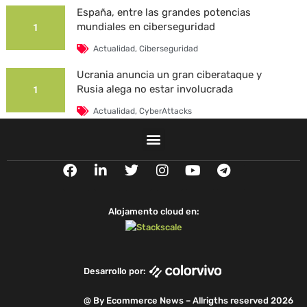
España, entre las grandes potencias
mundiales en ciberseguridad
1
Actualidad
,
Ciberseguridad
Ucrania anuncia un gran ciberataque y
Rusia alega no estar involucrada
1
Actualidad
,
CyberAttacks
La Universidad Autónoma de Barcelona es
víctima de un ciberataque
1
F
L
T
I
Y
T
Actualidad
,
CyberAttacks
,
Security Breaches
a
i
w
n
o
e
c
n
i
s
u
l
e
k
t
t
t
e
Alojamento cloud en:
b
e
t
a
u
g
o
d
e
g
b
r
o
i
r
r
e
a
k
n
a
m
Desarrollo por:
m
@ By Ecommerce News – Allrigths reserved 2026