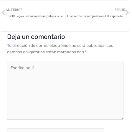
Ant
S
ANTERIOR
SEGUE
DE-CIX llega a Lisboa: nuevo impulso a la Península Ibérica como HUB digital mundial
El hackeo de un aeropuerto en UK expone la necesidad de una ciberseguridad mejorada
Deja un comentario
Tu dirección de correo electrónico no será publicada.
Los
campos obligatorios están marcados con
*
Escribe
aquí...
Nombre*