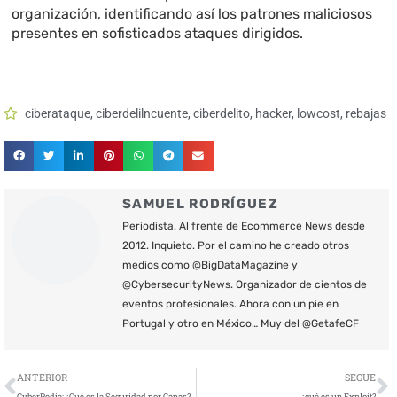
organización, identificando así los patrones maliciosos
presentes en sofisticados ataques dirigidos.
ciberataque
,
ciberdelilncuente
,
ciberdelito
,
hacker
,
lowcost
,
rebajas
SAMUEL RODRÍGUEZ
Periodista. Al frente de Ecommerce News desde
2012. Inquieto. Por el camino he creado otros
medios como @BigDataMagazine y
@CybersecurityNews. Organizador de cientos de
eventos profesionales. Ahora con un pie en
Portugal y otro en México… Muy del @GetafeCF
Ant
S
ANTERIOR
SEGUE
CyberPedia: ¿Qué es la Seguridad por Capas?
¿qué es un Exploit?