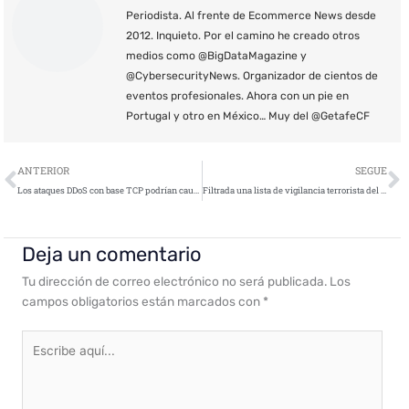
Periodista. Al frente de Ecommerce News desde
2012. Inquieto. Por el camino he creado otros
medios como @BigDataMagazine y
@CybersecurityNews. Organizador de cientos de
eventos profesionales. Ahora con un pie en
Portugal y otro en México… Muy del @GetafeCF
Ant
S
ANTERIOR
SEGUE
Los ataques DDoS con base TCP podrían causar graves problemas
Filtrada una lista de vigilancia terrorista del FBI con multitud de registros
Deja un comentario
Tu dirección de correo electrónico no será publicada.
Los
campos obligatorios están marcados con
*
Escribe
aquí...