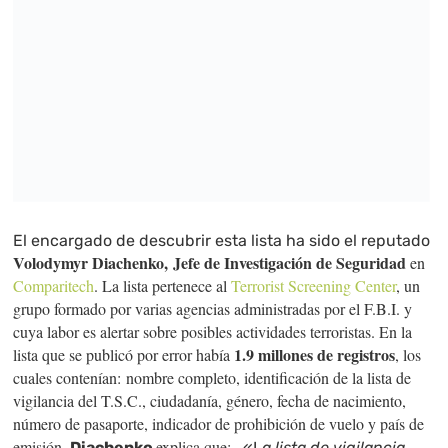
El encargado de descubrir esta lista ha sido el reputado
Volodymyr Diachenko,
Jefe de Investigación de Seguridad
en
Comparitech
. La lista pertenece al
Terrorist Screening Center
, un
grupo formado por varias agencias administradas por el F.B.I. y
cuya labor es alertar sobre posibles actividades terroristas. En la
1.9 millones de registros
lista que se publicó por error había
, los
cuales contenían:
nombre completo, identificación de la lista de
vigilancia del T.S.C., ciudadanía, género, fecha de nacimiento,
número de pasaporte, indicador de prohibición de vuelo y país de
emisión.
explica que: –
Diachenko
«L
a lista de vigilancia