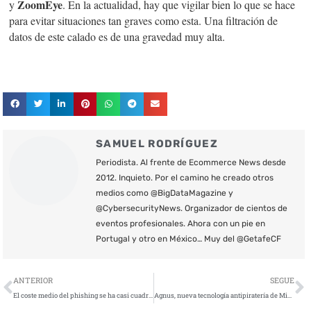
ZoomEye
y
. En la actualidad, hay que vigilar bien lo que se hace
para evitar situaciones tan graves como esta. Una filtración de
datos de este calado es de una gravedad muy alta.
SAMUEL RODRÍGUEZ
Periodista. Al frente de Ecommerce News desde
2012. Inquieto. Por el camino he creado otros
medios como @BigDataMagazine y
@CybersecurityNews. Organizador de cientos de
eventos profesionales. Ahora con un pie en
Portugal y otro en México… Muy del @GetafeCF
Ant
S
ANTERIOR
SEGUE
El coste medio del phishing se ha casi cuadruplicado desde 2015
Agnus, nueva tecnología antipiratería de Microsoft basada en blockchain