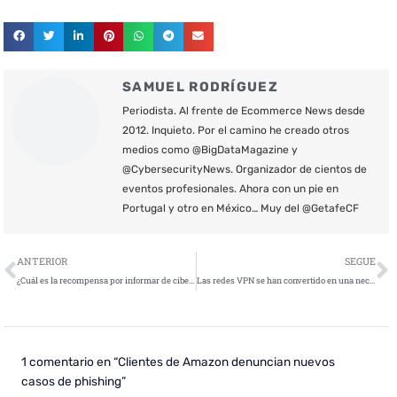
SAMUEL RODRÍGUEZ
Periodista. Al frente de Ecommerce News desde
2012. Inquieto. Por el camino he creado otros
medios como @BigDataMagazine y
@CybersecurityNews. Organizador de cientos de
eventos profesionales. Ahora con un pie en
Portugal y otro en México… Muy del @GetafeCF
Ant
S
ANTERIOR
SEGUE
¿Cuál es la recompensa por informar de ciberataques en EE.UU.?
Las redes VPN se han convertido en una necesidad
1 comentario en “Clientes de Amazon denuncian nuevos
casos de phishing”