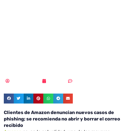
Amazon
denuncian
nuevos casos de
phishing
Samuel Rodríguez
21/07/2021
Un comentario
Clientes de Amazon denuncian nuevos casos de
phishing; se recomienda no abrir y borrar el correo
recibido