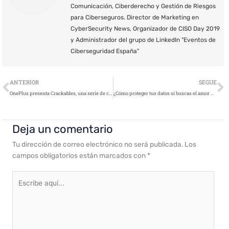
Comunicación, Ciberderecho y Gestión de Riesgos
para Ciberseguros. Director de Marketing en
CyberSecurity News, Organizador de CISO Day 2019
y Administrador del grupo de LinkedIn "Eventos de
Ciberseguridad España"
Ant
S
ANTERIOR
SEGUE
OnePlus presenta Crackables, una serie de cripto-desafíos para gamers de todo el mundo
¿Cómo proteger tus datos si buscas el amor por Internet?
Deja un comentario
Tu dirección de correo electrónico no será publicada.
Los
campos obligatorios están marcados con
*
Escribe
aquí...