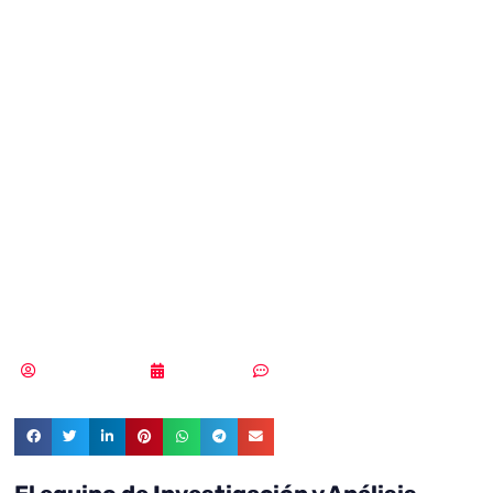
LuckyMouse
regresa con un
certificado
legítimo para
firmar malware
Vicente Ramírez
20/09/2018
Sin comentarios