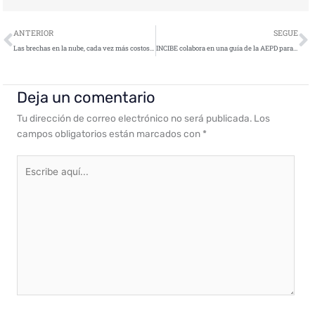
Ant
S
ANTERIOR
SEGUE
Las brechas en la nube, cada vez más costosas, ponen en peligro la estrategia de transformación digital de las empresas
INCIBE colabora en una guía de la AEPD para gestionar y notificar las quiebras de seguridad
Deja un comentario
Tu dirección de correo electrónico no será publicada.
Los
campos obligatorios están marcados con
*
Escribe
aquí...