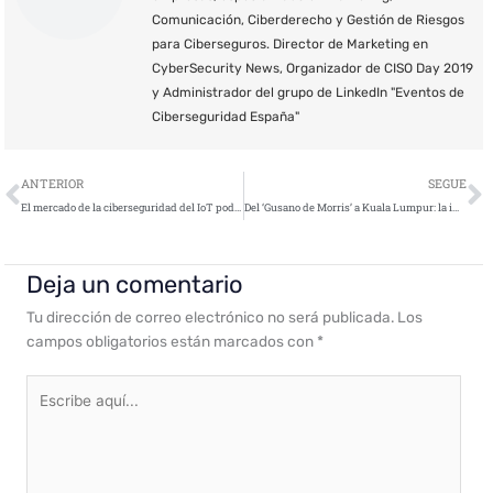
Comunicación, Ciberderecho y Gestión de Riesgos
para Ciberseguros. Director de Marketing en
CyberSecurity News, Organizador de CISO Day 2019
y Administrador del grupo de LinkedIn "Eventos de
Ciberseguridad España"
Ant
S
ANTERIOR
SEGUE
El mercado de la ciberseguridad del IoT podrá incrementarse entre $9.000 y $11.000MM gracias a las mejoras en las soluciones de seguridad
Del ‘Gusano de Morris’ a Kuala Lumpur: la importancia de los CERT en la ciberseguridad mundial
Deja un comentario
Tu dirección de correo electrónico no será publicada.
Los
campos obligatorios están marcados con
*
Escribe
aquí...