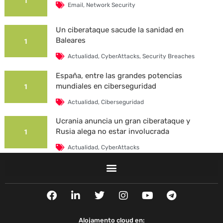
1
Email
,
Network Security
Un ciberataque sacude la sanidad en
Baleares
1
Actualidad
,
CyberAttacks
,
Security Breaches
España, entre las grandes potencias
mundiales en ciberseguridad
1
Actualidad
,
Ciberseguridad
Ucrania anuncia un gran ciberataque y
Rusia alega no estar involucrada
1
Actualidad
,
CyberAttacks
La Universidad Autónoma de Barcelona es
víctima de un ciberataque
1
F
L
T
I
Y
T
Actualidad
,
CyberAttacks
,
Security Breaches
a
i
w
n
o
e
c
n
i
s
u
l
e
k
t
t
t
e
Alojamento cloud en: