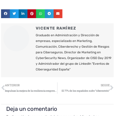
VICENTE RAMÍREZ
Graduado en Administración y Dirección de
empresas, especializado en Marketing,
Comunicación, Ciberderecho y Gestión de Riesgos
para Ciberseguros. Director de Marketing en
CyberSecurity News, Organizador de CISO Day 2019
y Administrador del grupo de LinkedIn "Eventos de
Ciberseguridad España"
Ant
S
ANTERIOR
SEGUE
Impulsan la mejora de la resiliencia empresarial por medio de simulacros de crisis cibernéticas
El 77% de los españoles sufre “ciberestrés”
Deja un comentario