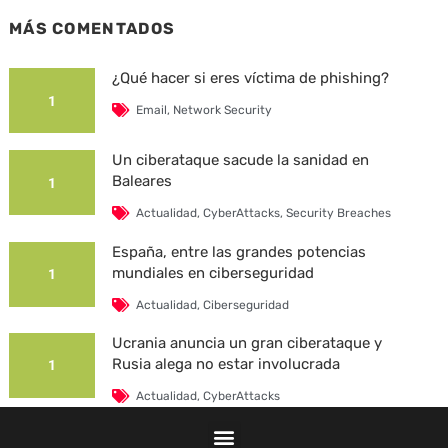
MÁS COMENTADOS
¿Qué hacer si eres víctima de phishing?
1
Email
,
Network Security
Un ciberataque sacude la sanidad en
Baleares
1
Actualidad
,
CyberAttacks
,
Security Breaches
España, entre las grandes potencias
mundiales en ciberseguridad
1
Actualidad
,
Ciberseguridad
Ucrania anuncia un gran ciberataque y
Rusia alega no estar involucrada
1
Actualidad
,
CyberAttacks
La Universidad Autónoma de Barcelona es