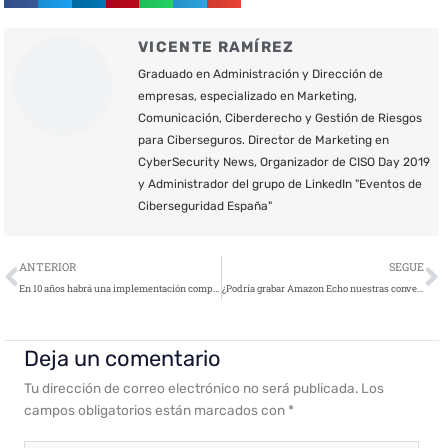
VICENTE RAMÍREZ
Graduado en Administración y Dirección de
empresas, especializado en Marketing,
Comunicación, Ciberderecho y Gestión de Riesgos
para Ciberseguros. Director de Marketing en
CyberSecurity News, Organizador de CISO Day 2019
y Administrador del grupo de LinkedIn "Eventos de
Ciberseguridad España"
Ant
S
ANTERIOR
SEGUE
En 10 años habrá una implementación completa del Blockchain en el sector inmobiliario
¿Podría grabar Amazon Echo nuestras conversaciones?
Deja un comentario
Tu dirección de correo electrónico no será publicada.
Los
campos obligatorios están marcados con
*