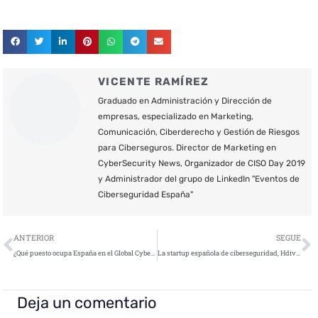
VICENTE RAMÍREZ
Graduado en Administración y Dirección de
empresas, especializado en Marketing,
Comunicación, Ciberderecho y Gestión de Riesgos
para Ciberseguros. Director de Marketing en
CyberSecurity News, Organizador de CISO Day 2019
y Administrador del grupo de LinkedIn "Eventos de
Ciberseguridad España"
Ant
S
ANTERIOR
SEGUE
¿Qué puesto ocupa España en el Global Cybersecurity Index 2017?
La startup española de ciberseguridad, Hdiv Security, cierra su primera ronda de financiación liderada por Adara Ventures
Deja un comentario