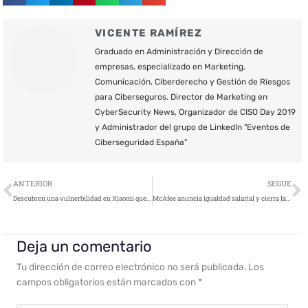
VICENTE RAMÍREZ
Graduado en Administración y Dirección de
empresas, especializado en Marketing,
Comunicación, Ciberderecho y Gestión de Riesgos
para Ciberseguros. Director de Marketing en
CyberSecurity News, Organizador de CISO Day 2019
y Administrador del grupo de LinkedIn "Eventos de
Ciberseguridad España"
Ant
S
ANTERIOR
SEGUE
Descubren una vulnerbilidad en Xiaomi que deja expuestos a sus usuarios frente a ataques Man-in-the-Middle
McAfee anuncia igualdad salarial y cierra la brecha de género en toda la compañía
Deja un comentario
Tu dirección de correo electrónico no será publicada.
Los
campos obligatorios están marcados con
*