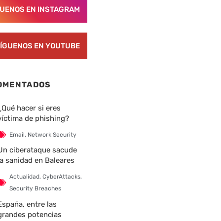
GUENOS EN INSTAGRAM
ÍGUENOS EN YOUTUBE
OMENTADOS
¿Qué hacer si eres
víctima de phishing?
Email
,
Network Security
Un ciberataque sacude
la sanidad en Baleares
Actualidad
,
CyberAttacks
,
Security Breaches
España, entre las
grandes potencias