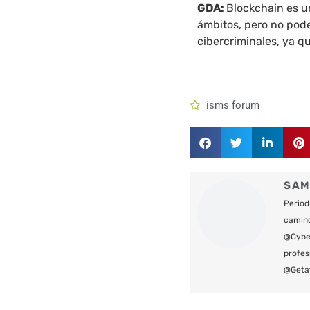
GDA:
Blockchain es 
ámbitos, pero no pod
cibercriminales, ya q
isms forum
SAM
Period
camin
@Cyber
profes
@Geta