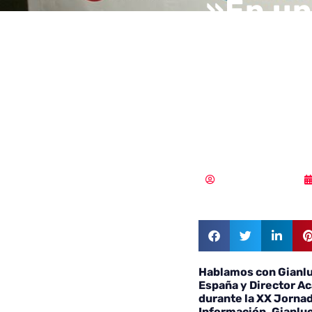
»En un
cualqu
el obj
inform
Samuel Rodríguez
Hablamos con Gianlu
España y Director A
durante la XX Jornad
Información. Gianlu