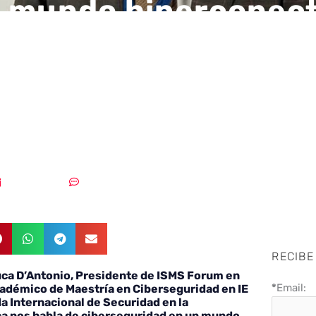
 mundo hiperconec
ier persona es el us
etivo de una fuga de
ación»
25/05/2018
Sin comentarios
RECIBE
ca D’Antonio, Presidente de ISMS Forum en
*
Email:
cadémico de Maestría en Ciberseguridad en IE
a Internacional de Securidad en la
ca nos habla de ciberseguridad en un mundo