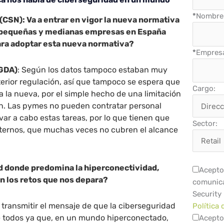
*
Nombre 
CSN): Va a entrar en vigor la nueva normativa
 pequeñas y medianas empresas en España
ara adoptar esta nueva normativa?
*
Empres
(GDA)
: Según los datos tampoco estaban muy
erior regulación, así que tampoco se espera que
Cargo:
 la nueva, por el simple hecho de una limitación
n. Las pymes no pueden contratar personal
var a cabo estas tareas, por lo que tienen que
Sector:
externos, que muchas veces no cubren el alcance
d donde predomina la hiperconectividad,
Acepto 
n los retos que nos depara?
comunica
Security
s transmitir el mensaje de que la ciberseguridad
Política 
e todos ya que, en un mundo hiperconectado,
Acepto