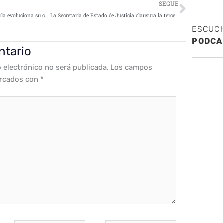
Siguie
SEGUE
El grupo de ciberdelincuentes Turla evoluciona su campaña Mosquito para atacar embajadas
La Secretaria de Estado de Justicia clausura la tercera edición de DES
ESCUC
PODCA
ntario
o electrónico no será publicada.
Los campos
arcados con
*