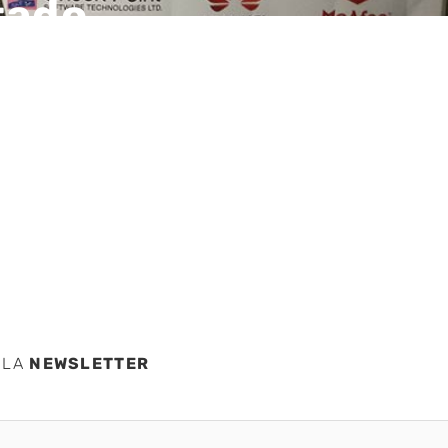
tado,
uario y
 LA
NEWSLETTER