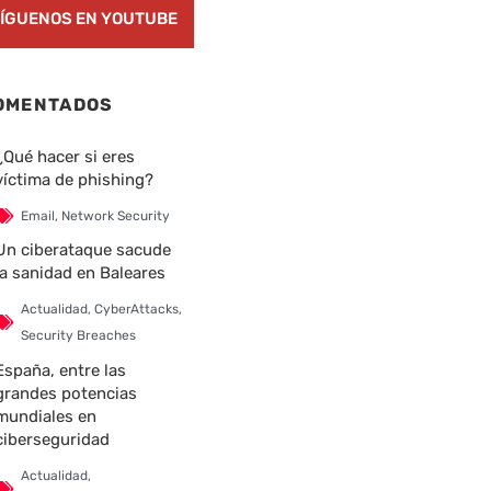
ÍGUENOS EN YOUTUBE
OMENTADOS
¿Qué hacer si eres
víctima de phishing?
Email
,
Network Security
Un ciberataque sacude
la sanidad en Baleares
Actualidad
,
CyberAttacks
,
Security Breaches
España, entre las
grandes potencias
mundiales en
ciberseguridad
Actualidad
,