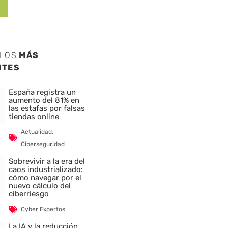
ULOS
MÁS
NTES
España registra un
aumento del 81% en
las estafas por falsas
tiendas online
Actualidad
,
Ciberseguridad
Sobrevivir a la era del
caos industrializado:
cómo navegar por el
nuevo cálculo del
ciberriesgo
Cyber Expertos
La IA y la reducción