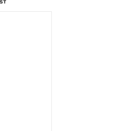
ST
nte