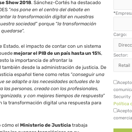
rise Show 2018
. Sánchez-Cortés ha destacado
DES “
nos pone en el centro del debate en
*
Empres
ntar la transformación digital en nuestras
nuestra sociedad
” porque “
la transformación
a quedarse
”.
Cargo:
e Estado, el impacto de contar con un sistema
 puede
mejorar el PIB de un país hasta un 15%
,
Sector:
esto la importancia de afrontar la
l también desde la administración de justicia. De
usticia español tiene como retos “
conseguir una
ue se adapte a las necesidades actuales de la
Acepto 
a las personas, creada con los profesionales,
comunica
rganizada, y con mejores tiempos de respuesta
”
Security
 la transformación digital una respuesta para
Política 
Acepto
comercia
o cómo el
Ministerio de Justicia
trabaja