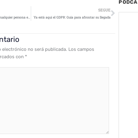
PODCA
Siguie
SEGUE
»En un mundo hiperconectado, cualquier persona es el usuario y el objetivo de una fuga de información»
Ya está aquí el GDPR: Guía para afrontar su llegada
ntario
o electrónico no será publicada.
Los campos
arcados con
*