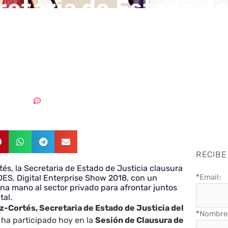
retaria de Estado d
ia clausura la terce
n de DES
25/05/2018
Sin comentarios
RECIBE
s, la Secretaria de Estado de Justicia clausura
*
Email:
 DES, Digital Enterprise Show 2018, con un
na mano al sector privado para afrontar juntos
tal.
-Cortés, Secretaria de Estado de Justicia del
*
Nombre 
, ha participado hoy en la
Sesión de Clausura de