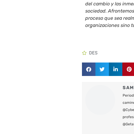
del cambio y las inm
sociedad. Afrontemos 
proceso que sea real
organizaciones sino 
DES
SAM
Period
camin
@Cyber
profes
@Geta