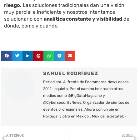
riesgo.
Las soluciones tradicionales dan una visión
muy parcial e ineficiente y nosotros intentamos
solucionarlo con
analítica constante y visibilidad
de
dónde, cómo y cuándo.
SAMUEL RODRÍGUEZ
Periodista. Al frente de Ecommerce News desde
2012. Inquieto. Por el camino he creado otros
medios como @BigDataMagazine y
@CybersecurityNews. Organizador de cientos de
eventos profesionales. Ahora con un pie en
Portugal y otro en México… Muy del @GetafeCF
Ant
S
ANTERIOR
SEGUE