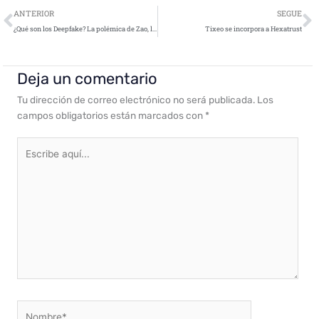
Ant
S
ANTERIOR
SEGUE
¿Qué son los Deepfake? La polémica de Zao, la app china de rostros «DeepFake»
Tixeo se incorpora a Hexatrust
Deja un comentario
Tu dirección de correo electrónico no será publicada.
Los
campos obligatorios están marcados con
*
Escribe
aquí...
Nombre*