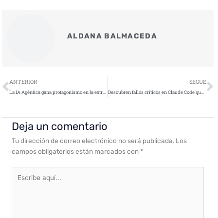
ALDANA BALMACEDA
Ant
S
ANTERIOR
SEGUE
La IA Agéntica gana protagonismo en la estrategia del CISO
Descubren fallos críticos en Claude Code que permiten ejecución remota y robo de claves API
Deja un comentario
Tu dirección de correo electrónico no será publicada.
Los
campos obligatorios están marcados con
*
Escribe
aquí...