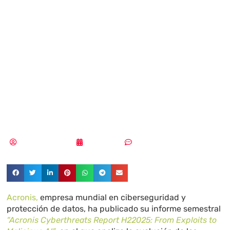
países europeos
con mayor
exposición a
malware en 2025
Aldana Balmaceda
26/02/2026
Sin comentarios
Acronis
,
empresa mundial en ciberseguridad
y
protección de datos, ha publicado su informe semestral
“Acronis Cyberthreats Report H2
2025: From Exploits to