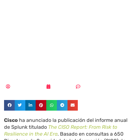
gana
protagonismo en
la estrategia del
CISO
Aldana Balmaceda
25/02/2026
Sin comentarios
Cisco
ha anunciado la publicación del informe anual
de Splunk titulado
The CISO Report: From Risk to
Resilience in the AI Era
. Basado en consultas a 650