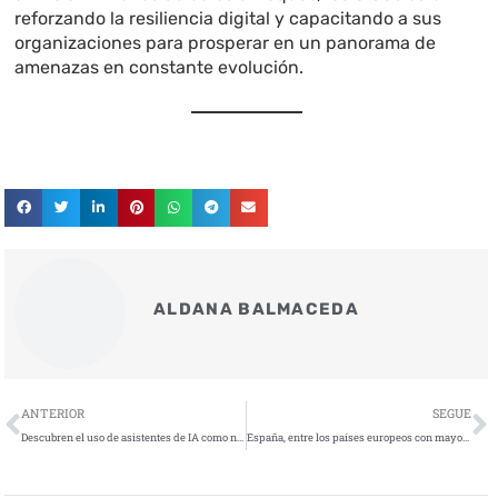
reforzando la resiliencia digital y capacitando a sus
organizaciones para prosperar en un panorama de
amenazas en constante evolución.
ALDANA BALMACEDA
Ant
S
ANTERIOR
SEGUE
Descubren el uso de asistentes de IA como nuevos servidores encubiertos de comando y control (C2)
España, entre los países europeos con mayor exposición a malware en 2025